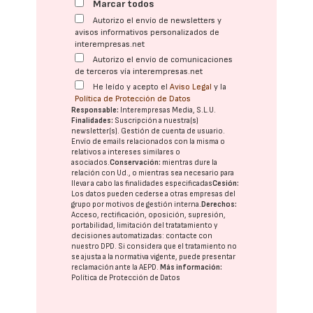
Marcar todos
Autorizo el envío de newsletters y
avisos informativos personalizados de
interempresas.net
Autorizo el envío de comunicaciones
de terceros vía interempresas.net
He leído y acepto el
Aviso Legal
y la
Política de Protección de Datos
Responsable:
Interempresas Media, S.L.U.
Finalidades:
Suscripción a nuestra(s)
newsletter(s). Gestión de cuenta de usuario.
Envío de emails relacionados con la misma o
relativos a intereses similares o
asociados.
Conservación:
mientras dure la
relación con Ud., o mientras sea necesario para
llevar a cabo las finalidades especificadas
Cesión:
Los datos pueden cederse a otras
empresas del
grupo
por motivos de gestión interna.
Derechos:
Acceso, rectificación, oposición, supresión,
portabilidad, limitación del tratatamiento y
decisiones automatizadas:
contacte con
nuestro DPD
. Si considera que el tratamiento no
se ajusta a la normativa vigente, puede presentar
reclamación ante la
AEPD
.
Más información:
Política de Protección de Datos