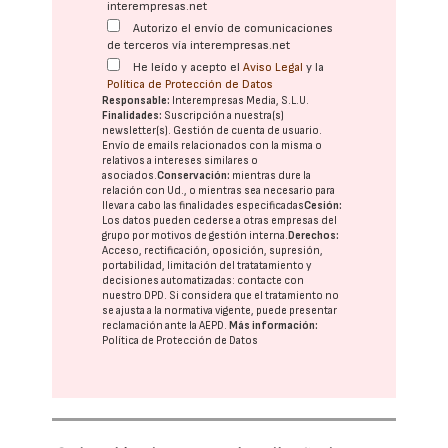
interempresas.net
Autorizo el envío de comunicaciones
de terceros vía interempresas.net
He leído y acepto el
Aviso Legal
y la
Política de Protección de Datos
Responsable:
Interempresas Media, S.L.U.
Finalidades:
Suscripción a nuestra(s)
newsletter(s). Gestión de cuenta de usuario.
Envío de emails relacionados con la misma o
relativos a intereses similares o
asociados.
Conservación:
mientras dure la
relación con Ud., o mientras sea necesario para
llevar a cabo las finalidades especificadas
Cesión:
Los datos pueden cederse a otras
empresas del
grupo
por motivos de gestión interna.
Derechos:
Acceso, rectificación, oposición, supresión,
portabilidad, limitación del tratatamiento y
decisiones automatizadas:
contacte con
nuestro DPD
. Si considera que el tratamiento no
se ajusta a la normativa vigente, puede presentar
reclamación ante la
AEPD
.
Más información:
Política de Protección de Datos