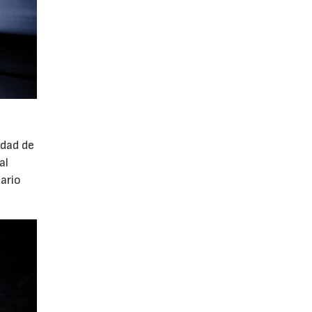
idad de
al
ario