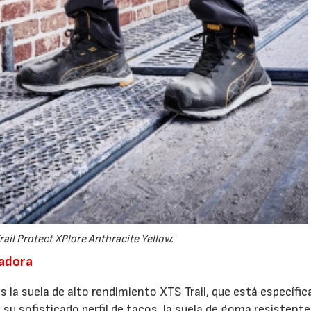
ail Protect XPlore Anthracite Yellow.
adora
es la suela de alto rendimiento XTS Trail, que está específ
 su sofisticado perfil de tacos, la suela de goma resistent