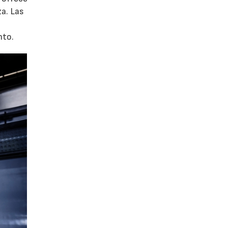
za. Las
nto.