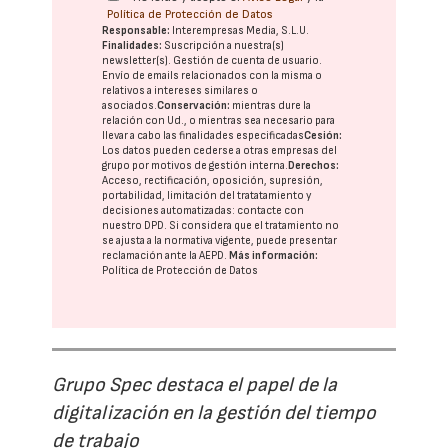
Política de Protección de Datos
Responsable:
Interempresas Media, S.L.U.
Finalidades:
Suscripción a nuestra(s)
newsletter(s). Gestión de cuenta de usuario.
Envío de emails relacionados con la misma o
relativos a intereses similares o
asociados.
Conservación:
mientras dure la
relación con Ud., o mientras sea necesario para
llevar a cabo las finalidades especificadas
Cesión:
Los datos pueden cederse a otras
empresas del
grupo
por motivos de gestión interna.
Derechos:
Acceso, rectificación, oposición, supresión,
portabilidad, limitación del tratatamiento y
decisiones automatizadas:
contacte con
nuestro DPD
. Si considera que el tratamiento no
se ajusta a la normativa vigente, puede presentar
reclamación ante la
AEPD
.
Más información:
Política de Protección de Datos
Grupo Spec destaca el papel de la
digitalización en la gestión del tiempo
de trabajo