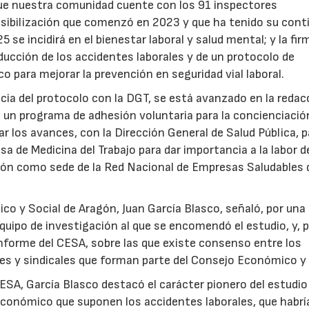
 que nuestra comunidad cuente con los 91 inspectores
ibilización que comenzó en 2023 y que ha tenido su cont
se incidirá en el bienestar laboral y salud mental; y la fir
educción de los accidentes laborales y de un protocolo de
co para mejorar la prevención en seguridad vial laboral.
ia del protocolo con la DGT, se está avanzado en la redac
a, un programa de adhesión voluntaria para la concienciación
r los avances, con la Dirección General de Salud Pública, p
a de Medicina del Trabajo para dar importancia a la labor d
gón como sede de la Red Nacional de Empresas Saludables 
co y Social de Aragón, Juan García Blasco, señaló, por una 
 equipo de investigación al que se encomendó el estudio, y, 
 informe del CESA, sobre las que existe consenso entre los
es y sindicales que forman parte del Consejo Económico y 
ESA, García Blasco destacó el carácter pionero del estudio 
 económico que suponen los accidentes laborales, que habrí