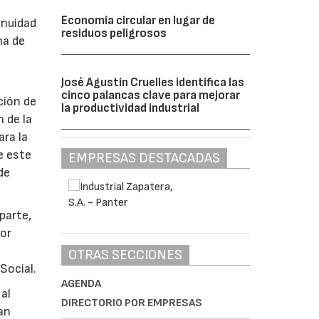
Economía circular en lugar de
inuidad
residuos peligrosos
ma de
José Agustín Cruelles identifica las
cinco palancas clave para mejorar
ción de
la productividad industrial
 de la
ara la
e este
EMPRESAS DESTACADAS
de
parte,
por
OTRAS SECCIONES
Social.
AGENDA
al
DIRECTORIO POR EMPRESAS
an