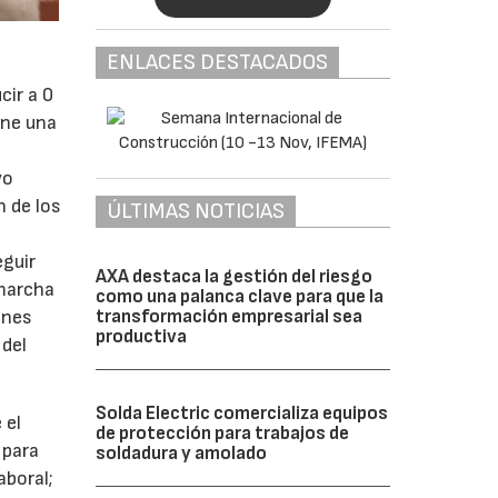
ENLACES DESTACADOS
cir a 0
one una
vo
n de los
ÚLTIMAS NOTICIAS
eguir
AXA destaca la gestión del riesgo
 marcha
como una palanca clave para que la
ones
transformación empresarial sea
productiva
 del
Solda Electric comercializa equipos
 el
de protección para trabajos de
 para
soldadura y amolado
aboral;