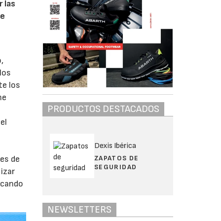
 las
de
,
los
te los
me
PRODUCTOS DESTACADOS
el
Dexis Ibérica
ZAPATOS DE
tes de
SEGURIDAD
izar
licando
NEWSLETTERS