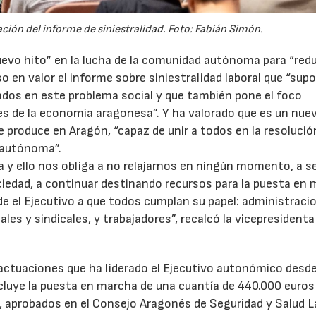
ción del informe de siniestralidad. Foto: Fabián Simón.
evo hito” en la lucha de la comunidad autónoma para “redu
uso en valor el informe sobre siniestralidad laboral que “sup
ados en este problema social y que también pone el foco
s de la economía aragonesa”. Y ha valorado que es un nue
e produce en Aragón, “capaz de unir a todos en la resolució
 autónoma”.
 y ello nos obliga a no relajarnos en ningún momento, a s
ciedad, a continuar destinando recursos para la puesta en
sde el Ejecutivo a que todos cumplan su papel: administraci
es y sindicales, y trabajadores”, recalcó la vicepresidenta
 actuaciones que ha liderado el Ejecutivo autonómico desde
incluye la puesta en marcha de una cuantía de 440.000 euros
, aprobados en el Consejo Aragonés de Seguridad y Salud L