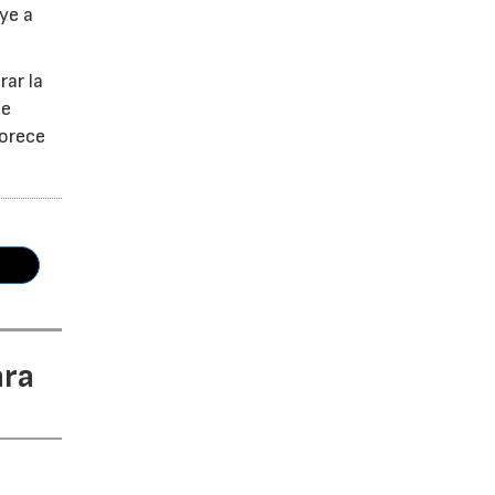
ye a
rar la
ue
vorece
ara