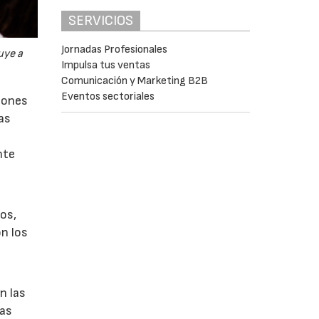
SERVICIOS
Jornadas Profesionales
uye a
Impulsa tus ventas
Comunicación y Marketing B2B
Eventos sectoriales
ciones
as
nte
pos,
on los
n las
tas