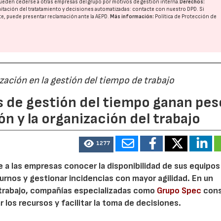
ueden cederse a otras
empresas del grupo
por motivos de gestión interna.
Derechos:
imitación del tratatamiento y decisiones automatizadas:
contacte con nuestro DPD
. Si
nte, puede presentar reclamación ante la
AEPD
.
Más información:
Política de Protección de
ización en la gestión del tiempo de trabajo
s de gestión del tiempo ganan pes
ón y la organización del trabajo
1277
te a las empresas conocer la disponibilidad de sus equipos
turnos y gestionar incidencias con mayor agilidad. En un
 trabajo, compañías especializadas como
Grupo Spec
cons
 los recursos y facilitar la toma de decisiones.