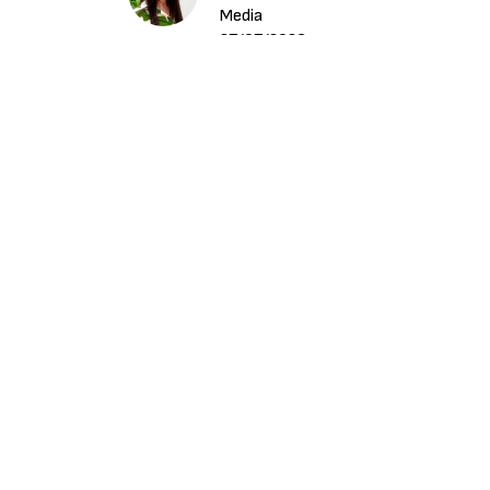
Media
27/07/2026
La tecnología se ha convertido en uno de los
automatización, la digitalización y el anális
aumentar la competitividad. Sin embargo, e
inversión tecnológica, sino también de la cap
riesgos asociados al cambio.
Juan Cuerdo, Underwriting Manager para Espa
el foco en un aspecto que a menudo pasa desa
gestión del riesgo.
Según nos explicó, cualquier iniciativa desti
evaluación adecuada de los riesgos operativ
resultados.