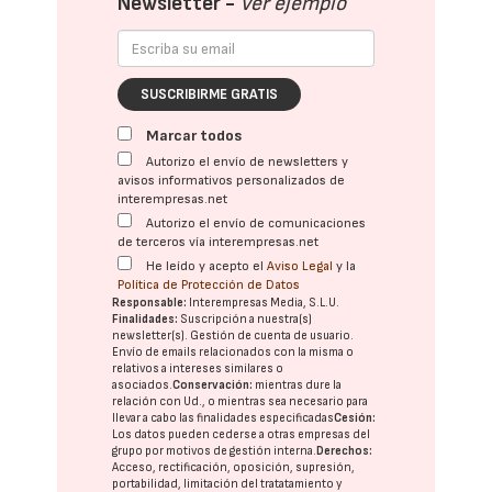
Newsletter -
Ver ejemplo
SUSCRIBIRME GRATIS
Marcar todos
Autorizo el envío de newsletters y
avisos informativos personalizados de
interempresas.net
Autorizo el envío de comunicaciones
de terceros vía interempresas.net
He leído y acepto el
Aviso Legal
y la
Política de Protección de Datos
Responsable:
Interempresas Media, S.L.U.
Finalidades:
Suscripción a nuestra(s)
newsletter(s). Gestión de cuenta de usuario.
Envío de emails relacionados con la misma o
relativos a intereses similares o
asociados.
Conservación:
mientras dure la
relación con Ud., o mientras sea necesario para
llevar a cabo las finalidades especificadas
Cesión:
Los datos pueden cederse a otras
empresas del
grupo
por motivos de gestión interna.
Derechos:
Acceso, rectificación, oposición, supresión,
portabilidad, limitación del tratatamiento y