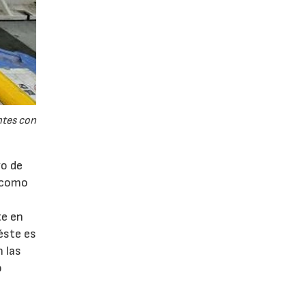
ntes con
vo de
o como
te en
éste es
 las
o