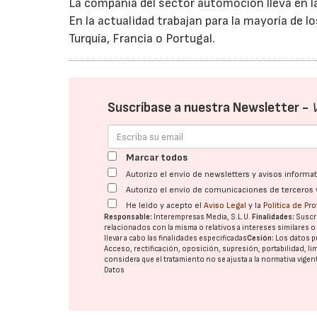
La compañía del sector automoción lleva en la
En la actualidad trabajan para la mayoría de l
Turquía, Francia o Portugal.
Suscríbase a nuestra Newsletter -
Marcar todos
Autorizo el envío de newsletters y avisos inform
Autorizo el envío de comunicaciones de terceros 
He leído y acepto el
Aviso Legal
y la
Política de Pr
Responsable:
Interempresas Media, S.L.U.
Finalidades:
Suscri
relacionados con la misma o relativos a intereses similares 
llevar a cabo las finalidades especificadas
Cesión:
Los datos p
Acceso, rectificación, oposición, supresión, portabilidad, l
considera que el tratamiento no se ajusta a la normativa vige
Datos