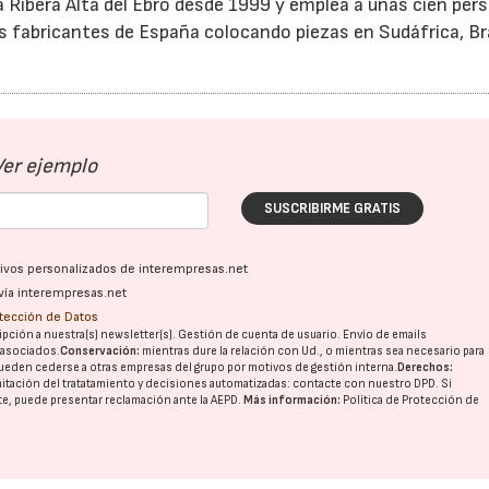
 Ribera Alta del Ebro desde 1999 y emplea a unas cien per
os fabricantes de España colocando piezas en Sudáfrica, Bra
Ver ejemplo
SUSCRIBIRME GRATIS
ativos personalizados de interempresas.net
vía interempresas.net
otección de Datos
pción a nuestra(s) newsletter(s). Gestión de cuenta de usuario. Envío de emails
o asociados.
Conservación:
mientras dure la relación con Ud., o mientras sea necesario para
ueden cederse a otras
empresas del grupo
por motivos de gestión interna.
Derechos:
imitación del tratatamiento y decisiones automatizadas:
contacte con nuestro DPD
. Si
nte, puede presentar reclamación ante la
AEPD
.
Más información:
Política de Protección de