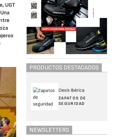
me, UGT
. Una
ntre
goza
ajeros
e
PRODUCTOS DESTACADOS
Dexis Ibérica
ZAPATOS DE
SEGURIDAD
NEWSLETTERS