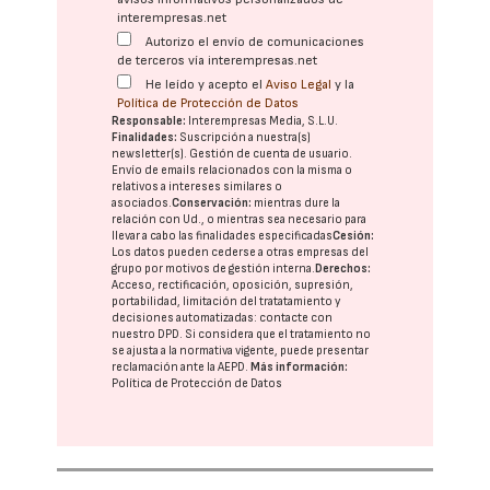
interempresas.net
Autorizo el envío de comunicaciones
de terceros vía interempresas.net
He leído y acepto el
Aviso Legal
y la
Política de Protección de Datos
Responsable:
Interempresas Media, S.L.U.
Finalidades:
Suscripción a nuestra(s)
newsletter(s). Gestión de cuenta de usuario.
Envío de emails relacionados con la misma o
relativos a intereses similares o
asociados.
Conservación:
mientras dure la
relación con Ud., o mientras sea necesario para
llevar a cabo las finalidades especificadas
Cesión:
Los datos pueden cederse a otras
empresas del
grupo
por motivos de gestión interna.
Derechos:
Acceso, rectificación, oposición, supresión,
portabilidad, limitación del tratatamiento y
decisiones automatizadas:
contacte con
nuestro DPD
. Si considera que el tratamiento no
se ajusta a la normativa vigente, puede presentar
reclamación ante la
AEPD
.
Más información:
Política de Protección de Datos