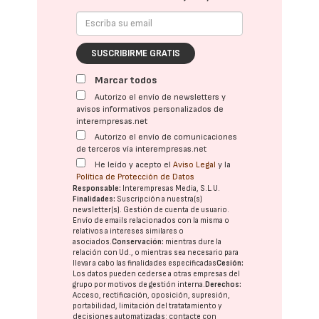
SUSCRIBIRME GRATIS
Marcar todos
Autorizo el envío de newsletters y
avisos informativos personalizados de
interempresas.net
Autorizo el envío de comunicaciones
de terceros vía interempresas.net
He leído y acepto el
Aviso Legal
y la
Política de Protección de Datos
Responsable:
Interempresas Media, S.L.U.
Finalidades:
Suscripción a nuestra(s)
newsletter(s). Gestión de cuenta de usuario.
Envío de emails relacionados con la misma o
relativos a intereses similares o
asociados.
Conservación:
mientras dure la
relación con Ud., o mientras sea necesario para
llevar a cabo las finalidades especificadas
Cesión:
Los datos pueden cederse a otras
empresas del
grupo
por motivos de gestión interna.
Derechos:
Acceso, rectificación, oposición, supresión,
portabilidad, limitación del tratatamiento y
decisiones automatizadas:
contacte con