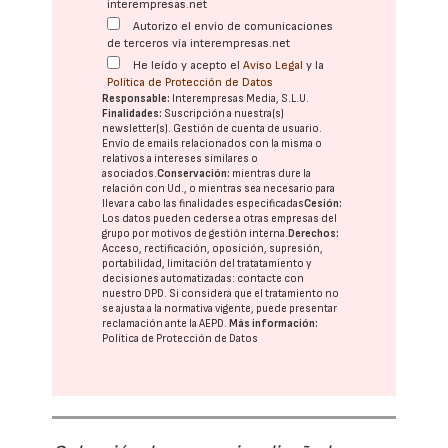
interempresas.net
Autorizo el envío de comunicaciones
de terceros vía interempresas.net
He leído y acepto el
Aviso Legal
y la
Política de Protección de Datos
Responsable:
Interempresas Media, S.L.U.
Finalidades:
Suscripción a nuestra(s)
newsletter(s). Gestión de cuenta de usuario.
Envío de emails relacionados con la misma o
relativos a intereses similares o
asociados.
Conservación:
mientras dure la
relación con Ud., o mientras sea necesario para
llevar a cabo las finalidades especificadas
Cesión:
Los datos pueden cederse a otras
empresas del
grupo
por motivos de gestión interna.
Derechos:
Acceso, rectificación, oposición, supresión,
portabilidad, limitación del tratatamiento y
decisiones automatizadas:
contacte con
nuestro DPD
. Si considera que el tratamiento no
se ajusta a la normativa vigente, puede presentar
reclamación ante la
AEPD
.
Más información:
Política de Protección de Datos