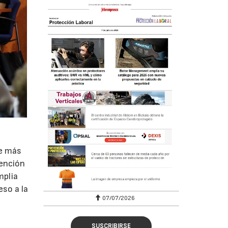
de más
tención
mplia
eso a la
07/07/2026
SUSCRIBIRSE