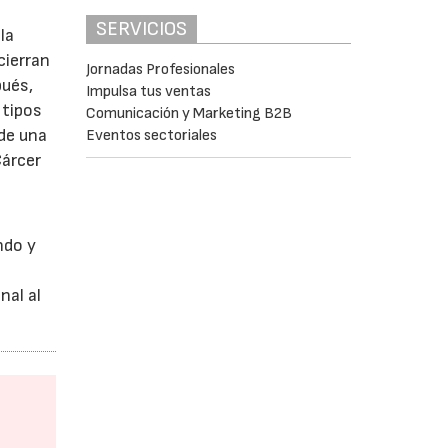
SERVICIOS
la
cierran
Jornadas Profesionales
pués,
Impulsa tus ventas
 tipos
Comunicación y Marketing B2B
 de una
Eventos sectoriales
Cárcer
ndo y
nal al