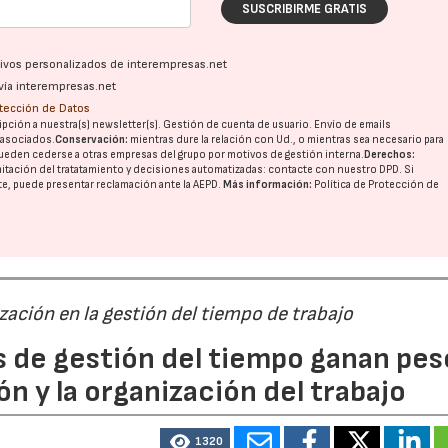
SUSCRIBIRME GRATIS
ativos personalizados de interempresas.net
vía interempresas.net
otección de Datos
pción a nuestra(s) newsletter(s). Gestión de cuenta de usuario. Envío de emails
o asociados.
Conservación:
mientras dure la relación con Ud., o mientras sea necesario para
ueden cederse a otras
empresas del grupo
por motivos de gestión interna.
Derechos:
imitación del tratatamiento y decisiones automatizadas:
contacte con nuestro DPD
. Si
nte, puede presentar reclamación ante la
AEPD
.
Más información:
Política de Protección de
ización en la gestión del tiempo de trabajo
s de gestión del tiempo ganan pes
ón y la organización del trabajo
1320