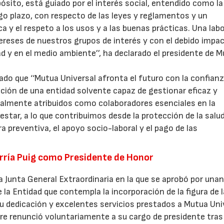
ósito, está guiado por el interés social, entendido como la
go plazo, con respecto de las leyes y reglamentos y un
 y el respeto a los usos y a las buenas prácticas. Una lab
ntereses de nuestros grupos de interés y con el debido impa
d y en el medio ambiente’’, ha declarado el presidente de 
ado que ‘‘Mutua Universal afronta el futuro con la confian
cción de una entidad solvente capaz de gestionar eficaz y
galmente atribuidos como colaboradores esenciales en la
estar, a lo que contribuimos desde la protección de la salud
a preventiva, el apoyo socio-laboral y el pago de las
arría Puig como Presidente de Honor
a Junta General Extraordinaria en la que se aprobó por una
la Entidad que contempla la incorporación de la figura de l
u dedicación y excelentes servicios prestados a Mutua Uni
bre renunció voluntariamente a su cargo de presidente tras