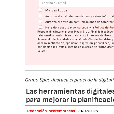
Marcar todos
Autorizo el envío de newsletters y avisos inform
Autorizo el envío de comunicaciones de terceros 
He leído y acepto el
Aviso Legal
y la
Política de Pr
Responsable:
Interempresas Media, S.L.U.
Finalidades:
Suscri
relacionados con la misma o relativos a intereses similares 
llevar a cabo las finalidades especificadas
Cesión:
Los datos p
Acceso, rectificación, oposición, supresión, portabilidad, l
considera que el tratamiento no se ajusta a la normativa vige
Datos
Grupo Spec destaca el papel de la digital
Las herramientas digitale
para mejorar la planificaci
Redacción Interempresas
28/07/2026