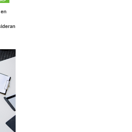
 en
ideran