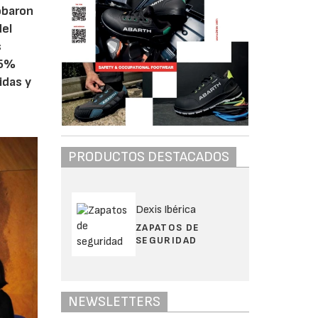
obaron
del
s
45%
idas y
PRODUCTOS DESTACADOS
Dexis Ibérica
ZAPATOS DE
SEGURIDAD
NEWSLETTERS