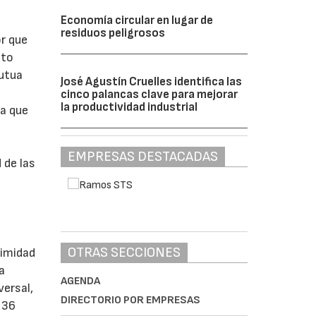
Economía circular en lugar de
residuos peligrosos
or que
cto
Mutua
José Agustín Cruelles identifica las
cinco palancas clave para mejorar
la productividad industrial
za que
EMPRESAS DESTACADAS
 de las
OTRAS SECCIONES
nimidad
a
AGENDA
versal,
DIRECTORIO POR EMPRESAS
 36