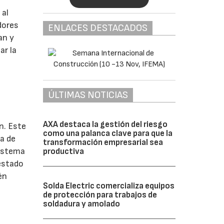
 al
adores
ENLACES DESTACADOS
an y
ar la
ÚLTIMAS NOTICIAS
AXA destaca la gestión del riesgo
n. Este
como una palanca clave para que la
va de
transformación empresarial sea
sistema
productiva
 estado
én
Solda Electric comercializa equipos
de protección para trabajos de
soldadura y amolado