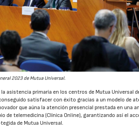
neral 2023 de Mutua Universal.
a asistencia primaria en los centros de Mutua Universal 
 conseguido satisfacer con éxito gracias a un modelo de a
novador que aúna la atención presencial prestada en una a
 de telemedicina (Clínica Online), garantizando así el acc
07/07/2026
21/07/2026
otegida de Mutua Universal.