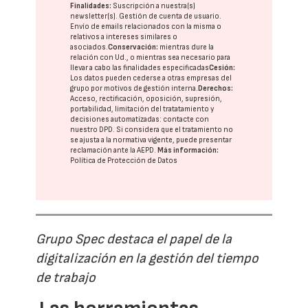
Finalidades:
Suscripción a nuestra(s)
newsletter(s). Gestión de cuenta de usuario.
Envío de emails relacionados con la misma o
relativos a intereses similares o
asociados.
Conservación:
mientras dure la
relación con Ud., o mientras sea necesario para
llevar a cabo las finalidades especificadas
Cesión:
Los datos pueden cederse a otras
empresas del
grupo
por motivos de gestión interna.
Derechos:
Acceso, rectificación, oposición, supresión,
portabilidad, limitación del tratatamiento y
decisiones automatizadas:
contacte con
nuestro DPD
. Si considera que el tratamiento no
se ajusta a la normativa vigente, puede presentar
reclamación ante la
AEPD
.
Más información:
Política de Protección de Datos
Grupo Spec destaca el papel de la
digitalización en la gestión del tiempo
de trabajo