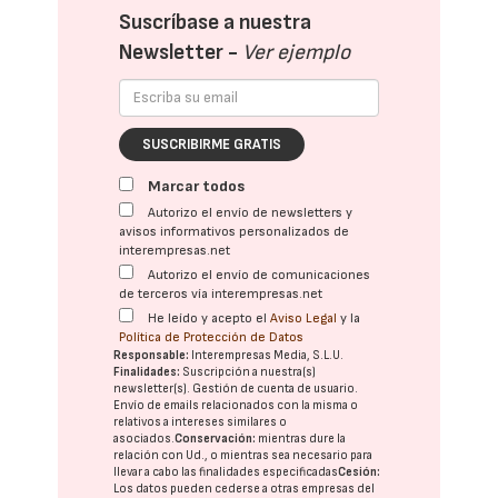
Suscríbase a nuestra
Newsletter -
Ver ejemplo
SUSCRIBIRME GRATIS
Marcar todos
Autorizo el envío de newsletters y
avisos informativos personalizados de
interempresas.net
Autorizo el envío de comunicaciones
de terceros vía interempresas.net
He leído y acepto el
Aviso Legal
y la
Política de Protección de Datos
Responsable:
Interempresas Media, S.L.U.
Finalidades:
Suscripción a nuestra(s)
newsletter(s). Gestión de cuenta de usuario.
Envío de emails relacionados con la misma o
relativos a intereses similares o
asociados.
Conservación:
mientras dure la
relación con Ud., o mientras sea necesario para
llevar a cabo las finalidades especificadas
Cesión:
Los datos pueden cederse a otras
empresas del