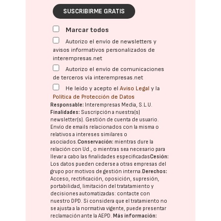
SUSCRIBIRME GRATIS
Marcar todos
Autorizo el envío de newsletters y
avisos informativos personalizados de
interempresas.net
Autorizo el envío de comunicaciones
de terceros vía interempresas.net
He leído y acepto el
Aviso Legal
y la
Política de Protección de Datos
Responsable:
Interempresas Media, S.L.U.
Finalidades:
Suscripción a nuestra(s)
newsletter(s). Gestión de cuenta de usuario.
Envío de emails relacionados con la misma o
relativos a intereses similares o
asociados.
Conservación:
mientras dure la
relación con Ud., o mientras sea necesario para
llevar a cabo las finalidades especificadas
Cesión:
Los datos pueden cederse a otras
empresas del
grupo
por motivos de gestión interna.
Derechos:
Acceso, rectificación, oposición, supresión,
portabilidad, limitación del tratatamiento y
decisiones automatizadas:
contacte con
nuestro DPD
. Si considera que el tratamiento no
se ajusta a la normativa vigente, puede presentar
reclamación ante la
AEPD
.
Más información: