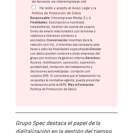
de terceros vía interempresas.net
He leído y acepto el
Aviso Legal
y la
Política de Protección de Datos
Responsable:
Interempresas Media, S.L.U.
Finalidades:
Suscripción a nuestra(s)
newsletter(s). Gestión de cuenta de usuario.
Envío de emails relacionados con la misma o
relativos a intereses similares o
asociados.
Conservación:
mientras dure la
relación con Ud., o mientras sea necesario para
llevar a cabo las finalidades especificadas
Cesión:
Los datos pueden cederse a otras
empresas del
grupo
por motivos de gestión interna.
Derechos:
Acceso, rectificación, oposición, supresión,
portabilidad, limitación del tratatamiento y
decisiones automatizadas:
contacte con
nuestro DPD
. Si considera que el tratamiento no
se ajusta a la normativa vigente, puede presentar
reclamación ante la
AEPD
.
Más información:
Política de Protección de Datos
Grupo Spec destaca el papel de la
digitalización en la gestión del tiempo