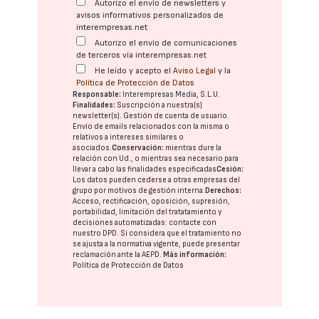
Autorizo el envío de newsletters y
avisos informativos personalizados de
interempresas.net
Autorizo el envío de comunicaciones
de terceros vía interempresas.net
He leído y acepto el
Aviso Legal
y la
Política de Protección de Datos
Responsable:
Interempresas Media, S.L.U.
Finalidades:
Suscripción a nuestra(s)
newsletter(s). Gestión de cuenta de usuario.
Envío de emails relacionados con la misma o
relativos a intereses similares o
asociados.
Conservación:
mientras dure la
relación con Ud., o mientras sea necesario para
llevar a cabo las finalidades especificadas
Cesión:
Los datos pueden cederse a otras
empresas del
grupo
por motivos de gestión interna.
Derechos:
Acceso, rectificación, oposición, supresión,
portabilidad, limitación del tratatamiento y
decisiones automatizadas:
contacte con
nuestro DPD
. Si considera que el tratamiento no
se ajusta a la normativa vigente, puede presentar
reclamación ante la
AEPD
.
Más información:
Política de Protección de Datos