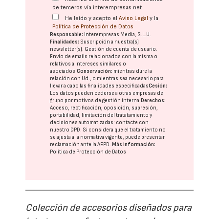
de terceros vía interempresas.net
He leído y acepto el
Aviso Legal
y la
Política de Protección de Datos
Responsable:
Interempresas Media, S.L.U.
Finalidades:
Suscripción a nuestra(s)
newsletter(s). Gestión de cuenta de usuario.
Envío de emails relacionados con la misma o
relativos a intereses similares o
asociados.
Conservación:
mientras dure la
relación con Ud., o mientras sea necesario para
llevar a cabo las finalidades especificadas
Cesión:
Los datos pueden cederse a otras
empresas del
grupo
por motivos de gestión interna.
Derechos:
Acceso, rectificación, oposición, supresión,
portabilidad, limitación del tratatamiento y
decisiones automatizadas:
contacte con
nuestro DPD
. Si considera que el tratamiento no
se ajusta a la normativa vigente, puede presentar
reclamación ante la
AEPD
.
Más información:
Política de Protección de Datos
Colección de accesorios diseñados para