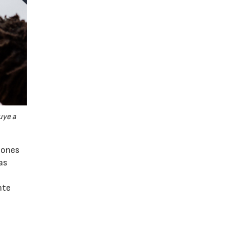
uye a
ciones
as
nte