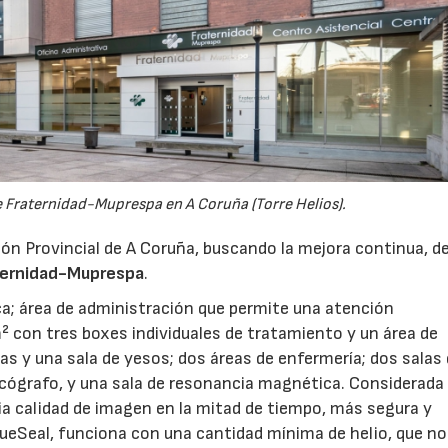
e Fraternidad-Muprespa en A Coruña (Torre Helios).
cción Provincial de A Coruña, buscando la mejora continua, d
ternidad-Muprespa
.
ca; área de administración que permite una atención
m² con tres boxes individuales de tratamiento y un área de
ras y una sala de yesos; dos áreas de enfermería; dos salas
 ecógrafo, y una sala de resonancia magnética. Considerada 
07/07/2026
21/07/2026
ia calidad de imagen en la mitad de tiempo, más segura y
lueSeal, funciona con una cantidad mínima de helio, que no