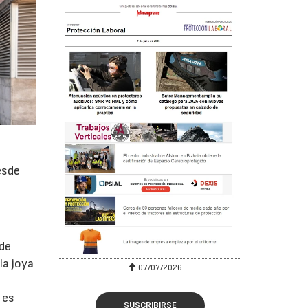
esde
 de
la joya
07/07/2026
 es
SUSCRIBIRSE