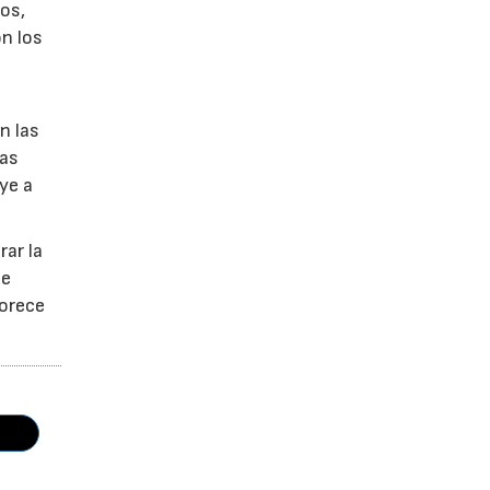
pos,
on los
n las
tas
ye a
rar la
ue
vorece