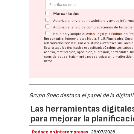
Marcar todos
Autorizo el envío de newsletters y avisos inform
Autorizo el envío de comunicaciones de terceros 
He leído y acepto el
Aviso Legal
y la
Política de Pr
Responsable:
Interempresas Media, S.L.U.
Finalidades:
Suscri
relacionados con la misma o relativos a intereses similares 
llevar a cabo las finalidades especificadas
Cesión:
Los datos p
Acceso, rectificación, oposición, supresión, portabilidad, l
considera que el tratamiento no se ajusta a la normativa vige
Datos
Grupo Spec destaca el papel de la digital
Las herramientas digitale
para mejorar la planificaci
Redacción Interempresas
28/07/2026