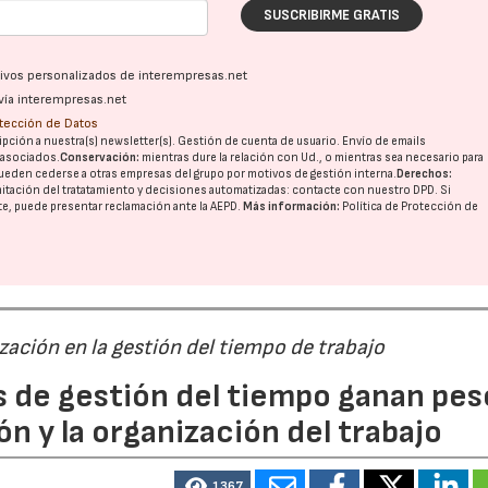
SUSCRIBIRME GRATIS
ativos personalizados de interempresas.net
vía interempresas.net
otección de Datos
pción a nuestra(s) newsletter(s). Gestión de cuenta de usuario. Envío de emails
o asociados.
Conservación:
mientras dure la relación con Ud., o mientras sea necesario para
ueden cederse a otras
empresas del grupo
por motivos de gestión interna.
Derechos:
imitación del tratatamiento y decisiones automatizadas:
contacte con nuestro DPD
. Si
nte, puede presentar reclamación ante la
AEPD
.
Más información:
Política de Protección de
ización en la gestión del tiempo de trabajo
s de gestión del tiempo ganan pes
ón y la organización del trabajo
1367