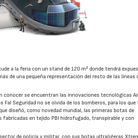
acude a la feria con un stand de 120 m² donde tendrá expue
ás de una pequeña representación del resto de las líneas 
n conocer se encuentran las innovaciones tecnológicas Air
 Fal Seguridad no se olvida de los bomberos, para los que 
s que diseñó, como novedad mundial, las primeras botas de
abricadas en tejido PBI hidrofugado, transpirable y con
07/07/2026
21/07/2026
ector de policía y militar, con sus botas ultraligeras Xtre