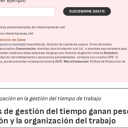
Ver ejemplo
SUSCRIBIRME GRATIS
ativos personalizados de interempresas.net
vía interempresas.net
otección de Datos
pción a nuestra(s) newsletter(s). Gestión de cuenta de usuario. Envío de emails
o asociados.
Conservación:
mientras dure la relación con Ud., o mientras sea necesario para
ueden cederse a otras
empresas del grupo
por motivos de gestión interna.
Derechos:
imitación del tratatamiento y decisiones automatizadas:
contacte con nuestro DPD
. Si
nte, puede presentar reclamación ante la
AEPD
.
Más información:
Política de Protección de
ización en la gestión del tiempo de trabajo
s de gestión del tiempo ganan pes
ón y la organización del trabajo