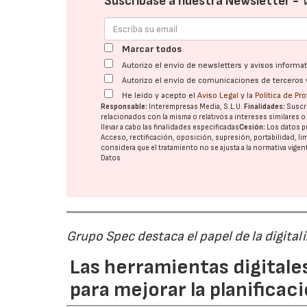
Suscríbase a nuestra Newsletter -
Marcar todos
Autorizo el envío de newsletters y avisos inform
Autorizo el envío de comunicaciones de terceros 
He leído y acepto el
Aviso Legal
y la
Política de Pr
Responsable:
Interempresas Media, S.L.U.
Finalidades:
Suscri
relacionados con la misma o relativos a intereses similares 
llevar a cabo las finalidades especificadas
Cesión:
Los datos p
Acceso, rectificación, oposición, supresión, portabilidad, l
considera que el tratamiento no se ajusta a la normativa vige
Datos
Grupo Spec destaca el papel de la digital
Las herramientas digitale
para mejorar la planificaci