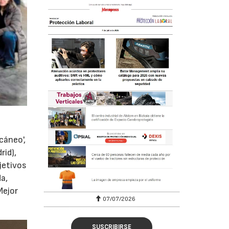
cáneo',
rid),
bjetivos
a,
Mejor
07/07/2026
21
SUSCRIBIRSE