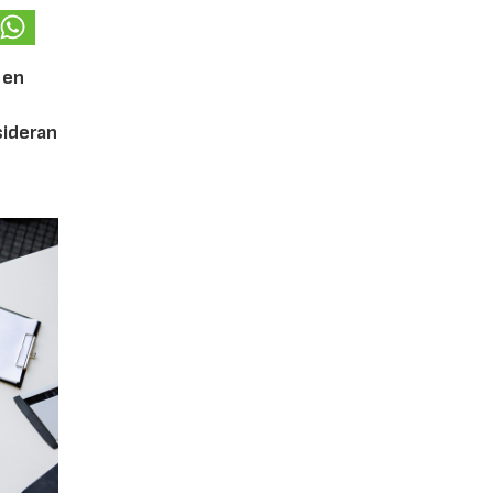
 en
ideran