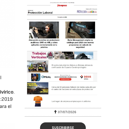
l
o
vírico
.
2:2019
ara el
07/07/2026
SUSCRIBIRSE