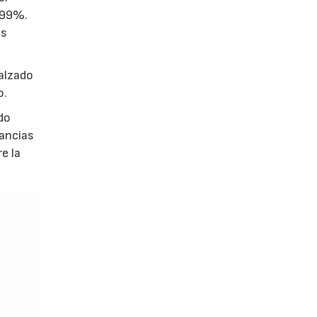
999%.
os
calzado
o.
do
tancias
e la