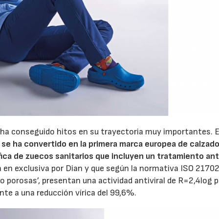
ue ha conseguido hitos en su trayectoria muy importantes. E
se ha convertido en la primera marca europea de calzad
ica de zuecos sanitarios que incluyen un tratamiento anti
a en exclusiva por Dian y que según la normativa ISO 2170
 no porosas’, presentan una actividad antiviral de R=2,4log p
07/07/2026
21/07/2026
te a una reducción vírica del 99,6%.