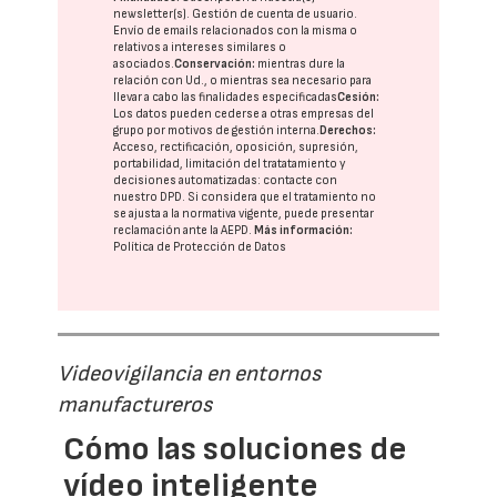
newsletter(s). Gestión de cuenta de usuario.
Envío de emails relacionados con la misma o
relativos a intereses similares o
asociados.
Conservación:
mientras dure la
relación con Ud., o mientras sea necesario para
llevar a cabo las finalidades especificadas
Cesión:
Los datos pueden cederse a otras
empresas del
grupo
por motivos de gestión interna.
Derechos:
Acceso, rectificación, oposición, supresión,
portabilidad, limitación del tratatamiento y
decisiones automatizadas:
contacte con
nuestro DPD
. Si considera que el tratamiento no
se ajusta a la normativa vigente, puede presentar
reclamación ante la
AEPD
.
Más información:
Política de Protección de Datos
Videovigilancia en entornos
manufactureros
Cómo las soluciones de
vídeo inteligente