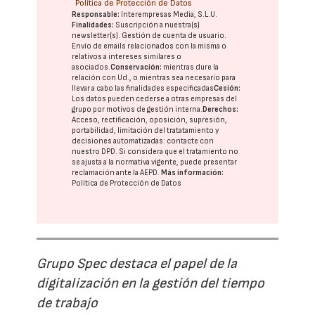
Política de Protección de Datos
Responsable:
Interempresas Media, S.L.U.
Finalidades:
Suscripción a nuestra(s)
newsletter(s). Gestión de cuenta de usuario.
Envío de emails relacionados con la misma o
relativos a intereses similares o
asociados.
Conservación:
mientras dure la
relación con Ud., o mientras sea necesario para
llevar a cabo las finalidades especificadas
Cesión:
Los datos pueden cederse a otras
empresas del
grupo
por motivos de gestión interna.
Derechos:
Acceso, rectificación, oposición, supresión,
portabilidad, limitación del tratatamiento y
decisiones automatizadas:
contacte con
nuestro DPD
. Si considera que el tratamiento no
se ajusta a la normativa vigente, puede presentar
reclamación ante la
AEPD
.
Más información:
Política de Protección de Datos
Grupo Spec destaca el papel de la
digitalización en la gestión del tiempo
de trabajo