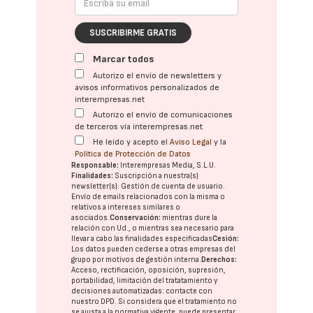
SUSCRIBIRME GRATIS
Marcar todos
Autorizo el envío de newsletters y
avisos informativos personalizados de
interempresas.net
Autorizo el envío de comunicaciones
de terceros vía interempresas.net
He leído y acepto el
Aviso Legal
y la
Política de Protección de Datos
Responsable:
Interempresas Media, S.L.U.
Finalidades:
Suscripción a nuestra(s)
newsletter(s). Gestión de cuenta de usuario.
Envío de emails relacionados con la misma o
relativos a intereses similares o
asociados.
Conservación:
mientras dure la
relación con Ud., o mientras sea necesario para
llevar a cabo las finalidades especificadas
Cesión:
Los datos pueden cederse a otras
empresas del
grupo
por motivos de gestión interna.
Derechos:
Acceso, rectificación, oposición, supresión,
portabilidad, limitación del tratatamiento y
decisiones automatizadas:
contacte con
nuestro DPD
. Si considera que el tratamiento no
se ajusta a la normativa vigente, puede presentar