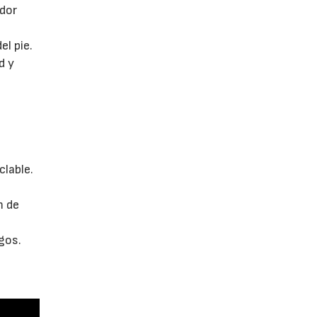
ador
el pie.
d y
clable.
a
m de
ngos.