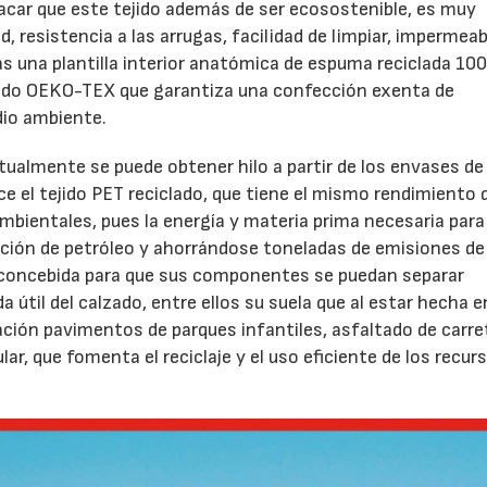
car que este tejido además de ser ecosostenible, es muy
d, resistencia a las arrugas, facilidad de limpiar, impermeab
s una plantilla interior anatómica de espuma reciclada 1
ficado OEKO-TEX que garantiza una confección exenta de
dio ambiente.
actualmente se puede obtener hilo a partir de los envases de
e el tejido PET reciclado, que tiene el mismo rendimiento q
bientales, pues la energía y materia prima necesaria para
acción de petróleo y ahorrándose toneladas de emisiones d
 concebida para que sus componentes se puedan separar
da útil del calzado, entre ellos su suela que al estar hecha e
icación pavimentos de parques infantiles, asfaltado de carr
r, que fomenta el reciclaje y el uso eficiente de los recurs