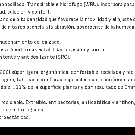
ohadillada. Transpirable e hidrófugo (WRU). Incorpora pas
dad, sujeción y confort.
no de alta densidad que favorece la movilidad y el ajuste d
 de alta resistencia a la abrasión, absorbente de la humeda
 almacenamiento del calzado.
tera. Aporta más estabilidad, sujeción y confort.
sistente y antideslizante (SRC).
0J súper ligera, ergonómica, confortable, reciclada y reci
 ligera, fabricada con fibras especiales que le confieren un
endo el 100% de la superficie plantar y con resultado de 0m
reciclable. Extraíble, antibacterias, antiestática y antiho
cos e hidrofugados.
troestáticas.