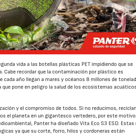
unda vida a las botellas plásticas PET impidiendo que se
a. Cabe recordar que la contaminación por plástico es
e cada año llegan a mares y océanos 8 millones de tonela
que pone en peligro la salud de los ecosistemas acuáticos
ización y el compromiso de todos. Si no reducimos, recicl
s el planeta en un gigantesco vertedero, por este motivo
07/07/2026
21/07/2026
edioambiental, Panter ha diseñado Vita Eco S3 ESD. Estas
icas ya que su corte, forro, hilos y cordoneras están