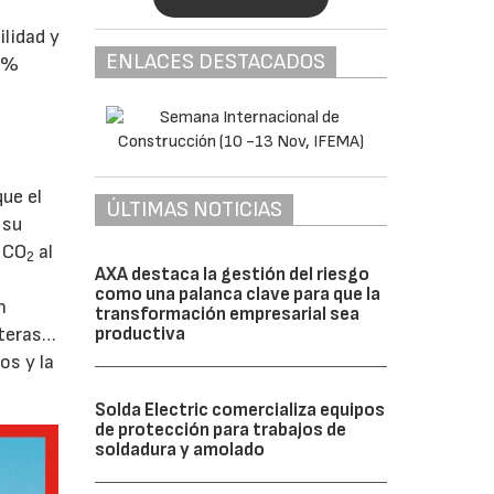
ilidad y
ENLACES DESTACADOS
00%
ue el
ÚLTIMAS NOTICIAS
 su
e CO
al
2
AXA destaca la gestión del riesgo
como una palanca clave para que la
n
transformación empresarial sea
productiva
eteras…
os y la
Solda Electric comercializa equipos
de protección para trabajos de
soldadura y amolado