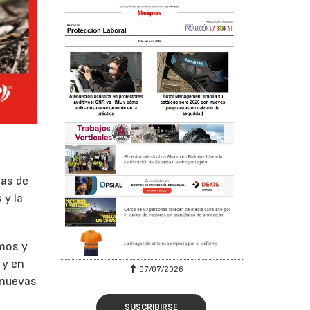
das de
 y la
amos y
 y en
07/07/2026
 nuevas
SUSCRIBIRSE