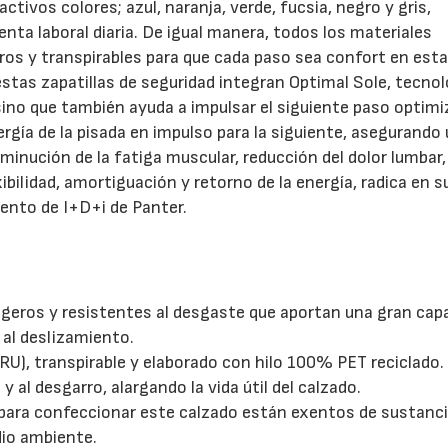
tivos colores; azul, naranja, verde, fucsia, negro y gris,
nta laboral diaria. De igual manera, todos los materiales
ros y transpirables para que cada paso sea confort en est
estas zapatillas de seguridad integran Optimal Sole, tecnol
sino que también ayuda a impulsar el siguiente paso optim
rgía de la pisada en impulso para la siguiente, asegurando
minución de la fatiga muscular, reducción del dolor lumbar,
ibilidad, amortiguación y retorno de la energía, radica en s
mento de I+D+i de Panter.
ligeros y resistentes al desgaste que aportan una gran cap
 al deslizamiento.
U), transpirable y elaborado con hilo 100% PET reciclado.
 y al desgarro, alargando la vida útil del calzado.
 para confeccionar este calzado están exentos de sustanc
dio ambiente.