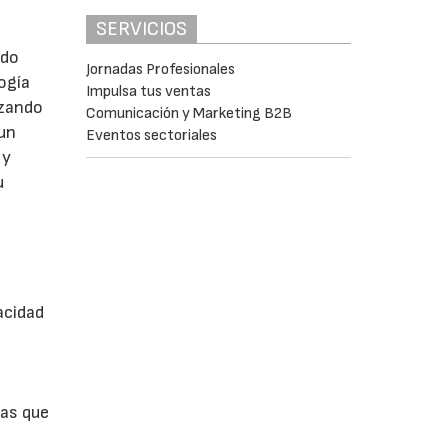
SERVICIOS
ado
Jornadas Profesionales
ogía
Impulsa tus ventas
izando
Comunicación y Marketing B2B
 un
Eventos sectoriales
 y
u
acidad
ias que