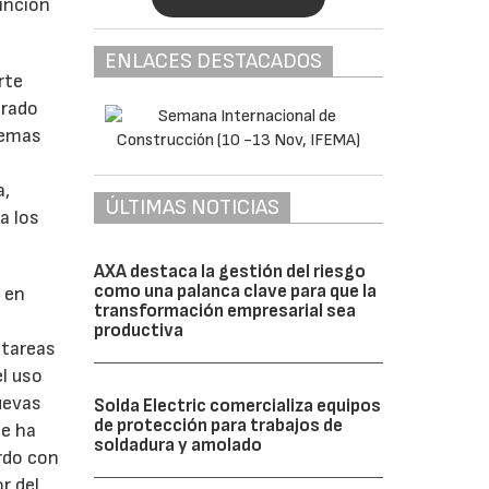
tinción
ENLACES DESTACADOS
rte
trado
temas
a,
ÚLTIMAS NOTICIAS
a los
AXA destaca la gestión del riesgo
como una palanca clave para que la
 en
transformación empresarial sea
productiva
 tareas
l uso
uevas
Solda Electric comercializa equipos
de protección para trabajos de
se ha
soldadura y amolado
rdo con
r del