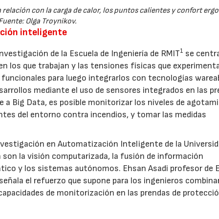
relación con la carga de calor, los puntos calientes y confort er
Fuente: Olga Troynikov.
ción inteligente
1
 investigación de la Escuela de Ingeniería de RMIT
se centra
s en los que trabajan y las tensiones físicas que experimenta
 funcionales para luego integrarlos con tecnologías warea
esarrollos mediante el uso de sensores integrados en las p
e a Big Data, es posible monitorizar los niveles de agotam
ntes del entorno contra incendios, y tomar las medidas
nvestigación en Automatización Inteligente de la Universi
n son la visión computarizada, la fusión de información
omático y los sistemas autónomos. Ehsan Asadi profesor de 
 señala el refuerzo que supone para los ingenieros combina
ar capacidades de monitorización en las prendas de protecci