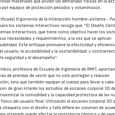
rrollar materiales que alivien las demandas físicas en la ex
a por equipos de protección pesados y voluminosos.
ficada) Ergonomía de la interacción hombre-sistema - Pa
ara los sistemas interactivos recoge que: “El Diseño Cen
emas interactivos, que tiene como objetivo hacer los sis
, sus necesidades y requerimientos, a la vez que se aplican
bilidad. Este enfoque promueve la efectividad y eficienci
 usuario, la accesibilidad y la sostenibilidad; y contrarrest
 la seguridad y el desempeño”.
nikov, profesora de Escuela de Ingeniería de RMIT, apuntan
as de prendas de vestir que no sólo protegen y reducen
ción, sino que también equipan el cuerpo para llevar a cabo
on de gran interés los estudios de escaneo corporal 3D de
maximizar la comodidad y la capacidad protectora de las n
ísico del usuario final. Utilizando el escaneo corporal 3D 
 chaqueta con el diseño y talla difiere en volumen de acue
aire atrapado puede afectar la resistencia térmica y de vapo