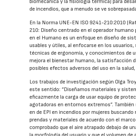
biomecánica y la fisiología térmica) para desa
de incendios, que a menudo se ve sobrepasad
En la Norma UNE-EN ISO 9241-210:2010 (Rati
210: Diseño centrado en el operador humano p
en el Humano es un enfoque en diseño de sist
usables y útiles, al enfocarse en los usuarios
técnicas de ergonomía, y conocimientos de usa
mejora el bienestar humano, la satisfacción del
posibles efectos adversos del uso en la salud,
Los trabajos de investigación según Olga Troy
este sentido: “Diseñamos materiales y sistem
eficazmente la carga de usar equipo de protec
agotadoras en entornos extremos”. También s
en de EPI en incendios por mujeres buscando 
prendas y materiales de acuerdo con el marco f
comprobado que el aire atrapado debajo de una
la morfología del usuario y que el volumen de 