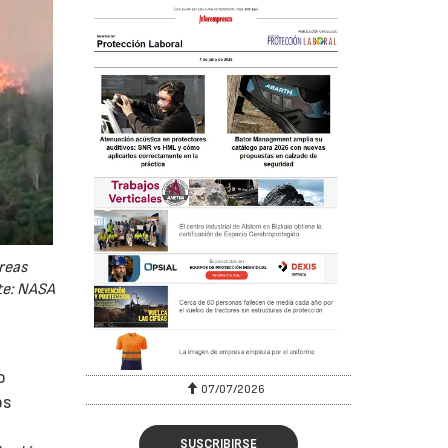
reas
te: NASA
o
07/07/2026
21/07/2026
os
SUSCRIBIRSE