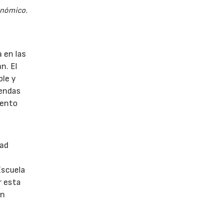
gonómico.
 en las
n. El
ble y
rendas
iento
dad
Escuela
r esta
ón