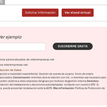
AS
Solicitar información
Ver stand virtual
Ver ejemplo
SUSCRIBIRME GRATIS
ativos personalizados de interempresas.net
vía interempresas.net
otección de Datos
pción a nuestra(s) newsletter(s). Gestión de cuenta de usuario. Envío de emails
o asociados.
Conservación:
mientras dure la relación con Ud., o mientras sea necesario para
ueden cederse a otras
empresas del grupo
por motivos de gestión interna.
Derechos:
imitación del tratatamiento y decisiones automatizadas:
contacte con nuestro DPD
. Si
nte, puede presentar reclamación ante la
AEPD
.
Más información:
Política de Protección de