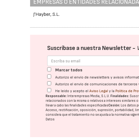
EMPRESAS O ENTIDADES RELACIONAD
J'Hayber, S.L.
Suscríbase a nuestra Newsletter -
Marcar todos
Autorizo el envío de newsletters y avisos inform
Autorizo el envío de comunicaciones de terceros 
He leído y acepto el
Aviso Legal
y la
Política de Pr
Responsable:
Interempresas Media, S.L.U.
Finalidades:
Suscri
relacionados con la misma o relativos a intereses similares 
llevar a cabo las finalidades especificadas
Cesión:
Los datos p
Acceso, rectificación, oposición, supresión, portabilidad, l
considera que el tratamiento no se ajusta a la normativa vige
Datos