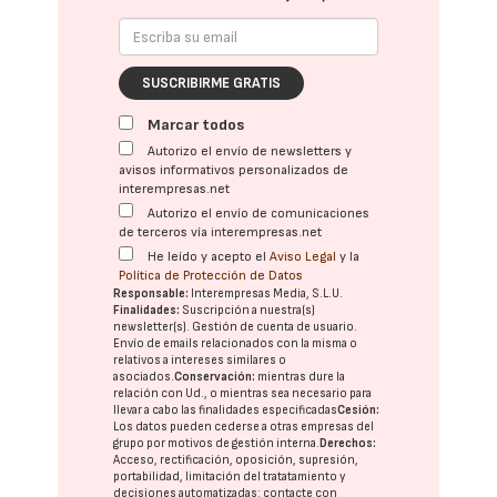
SUSCRIBIRME GRATIS
Marcar todos
Autorizo el envío de newsletters y
avisos informativos personalizados de
interempresas.net
Autorizo el envío de comunicaciones
de terceros vía interempresas.net
He leído y acepto el
Aviso Legal
y la
Política de Protección de Datos
Responsable:
Interempresas Media, S.L.U.
Finalidades:
Suscripción a nuestra(s)
newsletter(s). Gestión de cuenta de usuario.
Envío de emails relacionados con la misma o
relativos a intereses similares o
asociados.
Conservación:
mientras dure la
relación con Ud., o mientras sea necesario para
llevar a cabo las finalidades especificadas
Cesión:
Los datos pueden cederse a otras
empresas del
grupo
por motivos de gestión interna.
Derechos:
Acceso, rectificación, oposición, supresión,
portabilidad, limitación del tratatamiento y
decisiones automatizadas:
contacte con