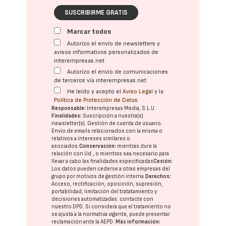
SUSCRIBIRME GRATIS
Marcar todos
Autorizo el envío de newsletters y
avisos informativos personalizados de
interempresas.net
Autorizo el envío de comunicaciones
de terceros vía interempresas.net
He leído y acepto el
Aviso Legal
y la
Política de Protección de Datos
Responsable:
Interempresas Media, S.L.U.
Finalidades:
Suscripción a nuestra(s)
newsletter(s). Gestión de cuenta de usuario.
Envío de emails relacionados con la misma o
relativos a intereses similares o
asociados.
Conservación:
mientras dure la
relación con Ud., o mientras sea necesario para
llevar a cabo las finalidades especificadas
Cesión:
Los datos pueden cederse a otras
empresas del
grupo
por motivos de gestión interna.
Derechos:
Acceso, rectificación, oposición, supresión,
portabilidad, limitación del tratatamiento y
decisiones automatizadas:
contacte con
nuestro DPD
. Si considera que el tratamiento no
se ajusta a la normativa vigente, puede presentar
reclamación ante la
AEPD
.
Más información: