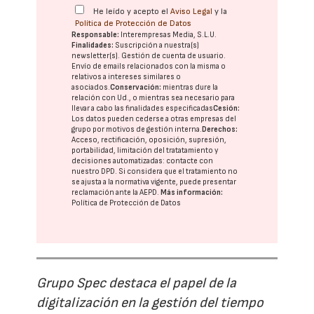
He leído y acepto el
Aviso Legal
y la
Política de Protección de Datos
Responsable:
Interempresas Media, S.L.U.
Finalidades:
Suscripción a nuestra(s)
newsletter(s). Gestión de cuenta de usuario.
Envío de emails relacionados con la misma o
relativos a intereses similares o
asociados.
Conservación:
mientras dure la
relación con Ud., o mientras sea necesario para
llevar a cabo las finalidades especificadas
Cesión:
Los datos pueden cederse a otras
empresas del
grupo
por motivos de gestión interna.
Derechos:
Acceso, rectificación, oposición, supresión,
portabilidad, limitación del tratatamiento y
decisiones automatizadas:
contacte con
nuestro DPD
. Si considera que el tratamiento no
se ajusta a la normativa vigente, puede presentar
reclamación ante la
AEPD
.
Más información:
Política de Protección de Datos
Grupo Spec destaca el papel de la
digitalización en la gestión del tiempo