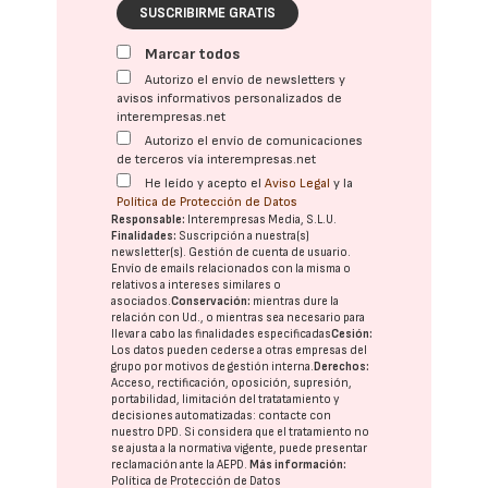
SUSCRIBIRME GRATIS
Marcar todos
Autorizo el envío de newsletters y
avisos informativos personalizados de
interempresas.net
Autorizo el envío de comunicaciones
de terceros vía interempresas.net
He leído y acepto el
Aviso Legal
y la
Política de Protección de Datos
Responsable:
Interempresas Media, S.L.U.
Finalidades:
Suscripción a nuestra(s)
newsletter(s). Gestión de cuenta de usuario.
Envío de emails relacionados con la misma o
relativos a intereses similares o
asociados.
Conservación:
mientras dure la
relación con Ud., o mientras sea necesario para
llevar a cabo las finalidades especificadas
Cesión:
Los datos pueden cederse a otras
empresas del
grupo
por motivos de gestión interna.
Derechos:
Acceso, rectificación, oposición, supresión,
portabilidad, limitación del tratatamiento y
decisiones automatizadas:
contacte con
nuestro DPD
. Si considera que el tratamiento no
se ajusta a la normativa vigente, puede presentar
reclamación ante la
AEPD
.
Más información:
Política de Protección de Datos