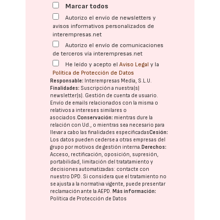
Marcar todos
Autorizo el envío de newsletters y
avisos informativos personalizados de
interempresas.net
Autorizo el envío de comunicaciones
de terceros vía interempresas.net
He leído y acepto el
Aviso Legal
y la
Política de Protección de Datos
Responsable:
Interempresas Media, S.L.U.
Finalidades:
Suscripción a nuestra(s)
newsletter(s). Gestión de cuenta de usuario.
Envío de emails relacionados con la misma o
relativos a intereses similares o
asociados.
Conservación:
mientras dure la
relación con Ud., o mientras sea necesario para
llevar a cabo las finalidades especificadas
Cesión:
Los datos pueden cederse a otras
empresas del
grupo
por motivos de gestión interna.
Derechos:
Acceso, rectificación, oposición, supresión,
portabilidad, limitación del tratatamiento y
decisiones automatizadas:
contacte con
nuestro DPD
. Si considera que el tratamiento no
se ajusta a la normativa vigente, puede presentar
reclamación ante la
AEPD
.
Más información:
Política de Protección de Datos