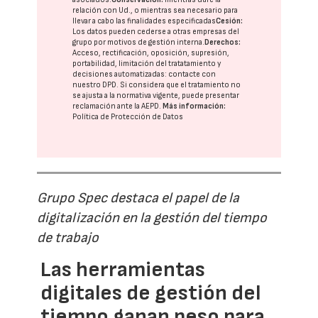
relación con Ud., o mientras sea necesario para
llevar a cabo las finalidades especificadas
Cesión:
Los datos pueden cederse a otras
empresas del
grupo
por motivos de gestión interna.
Derechos:
Acceso, rectificación, oposición, supresión,
portabilidad, limitación del tratatamiento y
decisiones automatizadas:
contacte con
nuestro DPD
. Si considera que el tratamiento no
se ajusta a la normativa vigente, puede presentar
reclamación ante la
AEPD
.
Más información:
Política de Protección de Datos
Grupo Spec destaca el papel de la
digitalización en la gestión del tiempo
de trabajo
Las herramientas
digitales de gestión del
tiempo ganan peso para