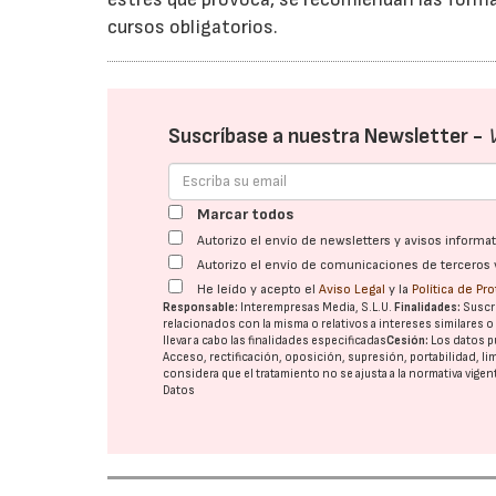
cursos obligatorios.
Suscríbase a nuestra Newsletter -
Marcar todos
Autorizo el envío de newsletters y avisos inform
Autorizo el envío de comunicaciones de terceros 
He leído y acepto el
Aviso Legal
y la
Política de Pr
Responsable:
Interempresas Media, S.L.U.
Finalidades:
Suscri
relacionados con la misma o relativos a intereses similares 
llevar a cabo las finalidades especificadas
Cesión:
Los datos p
Acceso, rectificación, oposición, supresión, portabilidad, l
considera que el tratamiento no se ajusta a la normativa vige
Datos