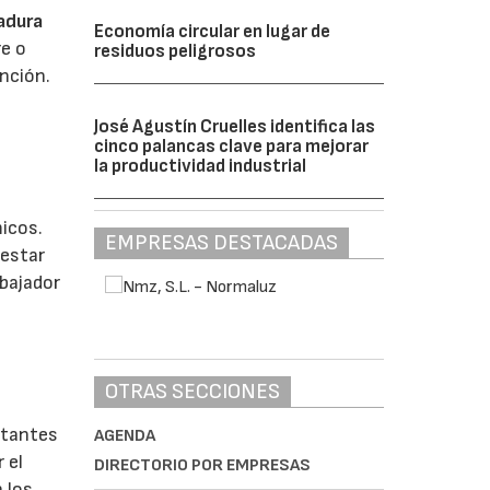
adura
Economía circular en lugar de
re o
residuos peligrosos
ención.
José Agustín Cruelles identifica las
cinco palancas clave para mejorar
la productividad industrial
icos.
EMPRESAS DESTACADAS
 estar
abajador
OTRAS SECCIONES
stantes
AGENDA
 el
DIRECTORIO POR EMPRESAS
 los