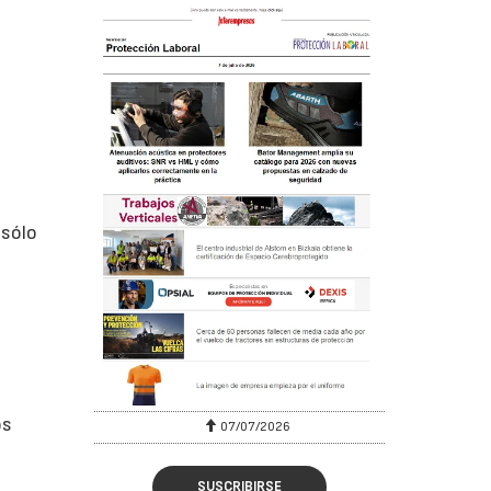
 sólo
os
07/07/2026
SUSCRIBIRSE