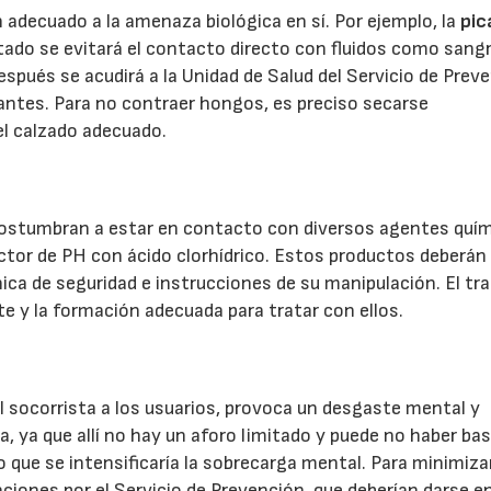
adecuado a la amenaza biológica en sí. Por ejemplo, la
pic
tado se evitará el contacto directo con fluidos como sang
después se acudirá a la Unidad de Salud del Servicio de Prev
ntes. Para no contraer hongos, es preciso secarse
el calzado adecuado.
acostumbran a estar en contacto con diversos agentes quím
rector de PH con ácido clorhídrico. Estos productos deberán
ica de seguridad e instrucciones de su manipulación. El tr
te y la formación adecuada para tratar con ellos.
l socorrista a los usuarios, provoca un desgaste mental y
, ya que allí no hay un aforo limitado y puede no haber ba
o que se intensificaría la sobrecarga mental. Para minimizar
iones por el Servicio de Prevención, que deberían darse en