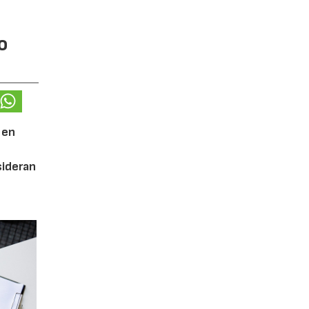
o
 en
ideran