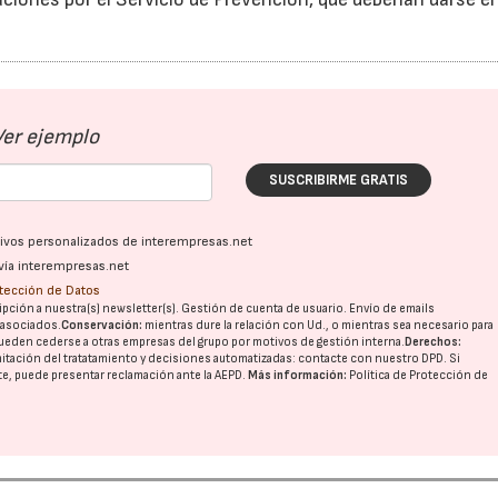
Ver ejemplo
SUSCRIBIRME GRATIS
ativos personalizados de interempresas.net
vía interempresas.net
otección de Datos
pción a nuestra(s) newsletter(s). Gestión de cuenta de usuario. Envío de emails
o asociados.
Conservación:
mientras dure la relación con Ud., o mientras sea necesario para
ueden cederse a otras
empresas del grupo
por motivos de gestión interna.
Derechos:
imitación del tratatamiento y decisiones automatizadas:
contacte con nuestro DPD
. Si
nte, puede presentar reclamación ante la
AEPD
.
Más información:
Política de Protección de