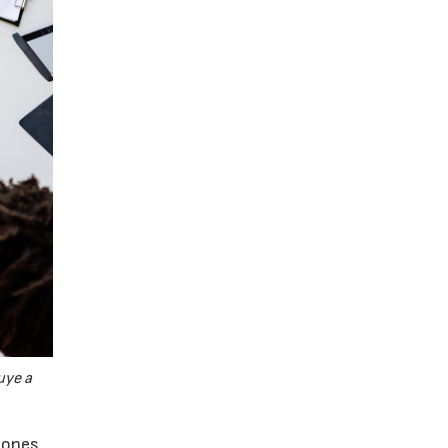
uye a
ciones