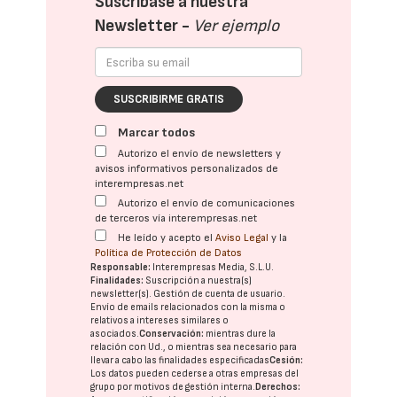
Suscríbase a nuestra
Newsletter -
Ver ejemplo
SUSCRIBIRME GRATIS
Marcar todos
Autorizo el envío de newsletters y
avisos informativos personalizados de
interempresas.net
Autorizo el envío de comunicaciones
de terceros vía interempresas.net
He leído y acepto el
Aviso Legal
y la
Política de Protección de Datos
Responsable:
Interempresas Media, S.L.U.
Finalidades:
Suscripción a nuestra(s)
newsletter(s). Gestión de cuenta de usuario.
Envío de emails relacionados con la misma o
relativos a intereses similares o
asociados.
Conservación:
mientras dure la
relación con Ud., o mientras sea necesario para
llevar a cabo las finalidades especificadas
Cesión:
Los datos pueden cederse a otras
empresas del
grupo
por motivos de gestión interna.
Derechos: