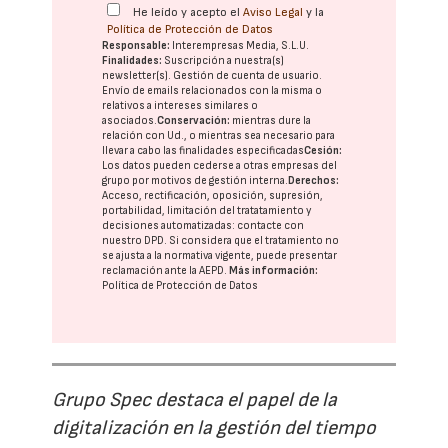
He leído y acepto el
Aviso Legal
y la
Política de Protección de Datos
Responsable:
Interempresas Media, S.L.U.
Finalidades:
Suscripción a nuestra(s)
newsletter(s). Gestión de cuenta de usuario.
Envío de emails relacionados con la misma o
relativos a intereses similares o
asociados.
Conservación:
mientras dure la
relación con Ud., o mientras sea necesario para
llevar a cabo las finalidades especificadas
Cesión:
Los datos pueden cederse a otras
empresas del
grupo
por motivos de gestión interna.
Derechos:
Acceso, rectificación, oposición, supresión,
portabilidad, limitación del tratatamiento y
decisiones automatizadas:
contacte con
nuestro DPD
. Si considera que el tratamiento no
se ajusta a la normativa vigente, puede presentar
reclamación ante la
AEPD
.
Más información:
Política de Protección de Datos
Grupo Spec destaca el papel de la
digitalización en la gestión del tiempo