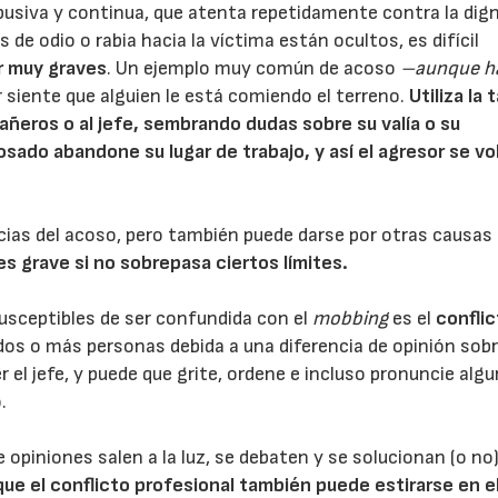
usiva y continua, que atenta repetidamente contra la dign
de odio o rabia hacia la víctima están ocultos, es difícil
r muy graves
. Un ejemplo muy común de acoso
–aunque h
 siente que alguien le está comiendo el terreno.
Utiliza la 
añeros o al jefe, sembrando dudas sobre su valía o su
osado abandone su lugar de trabajo, y así el agresor se vo
cias del acoso, pero también puede darse por otras causa
es grave si no sobrepasa ciertos límites.
susceptibles de ser confundida con el
mobbing
es el
confli
dos o más personas debida a una diferencia de opinión sob
el jefe, y puede que grite, ordene e incluso pronuncie alg
.
 opiniones salen a la luz, se debaten y se solucionan (o no
ue el conflicto profesional también puede estirarse en e