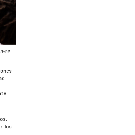
uye a
ciones
as
nte
pos,
on los