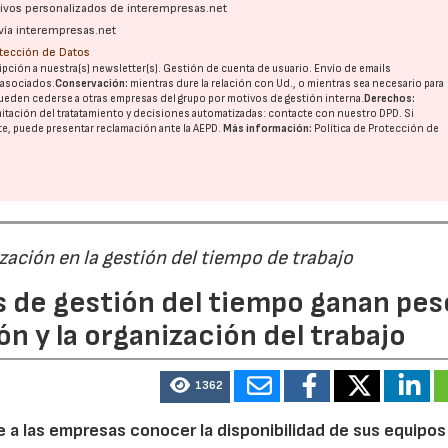
ativos personalizados de interempresas.net
vía interempresas.net
otección de Datos
pción a nuestra(s) newsletter(s). Gestión de cuenta de usuario. Envío de emails
o asociados.
Conservación:
mientras dure la relación con Ud., o mientras sea necesario para
ueden cederse a otras
empresas del grupo
por motivos de gestión interna.
Derechos:
imitación del tratatamiento y decisiones automatizadas:
contacte con nuestro DPD
. Si
nte, puede presentar reclamación ante la
AEPD
.
Más información:
Política de Protección de
ización en la gestión del tiempo de trabajo
s de gestión del tiempo ganan pes
ón y la organización del trabajo
1362
te a las empresas conocer la disponibilidad de sus equipos