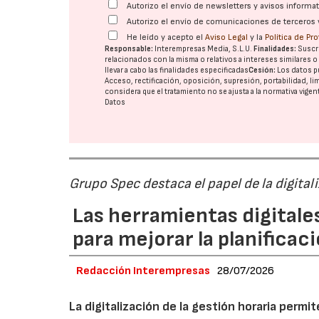
Autorizo el envío de newsletters y avisos inform
Autorizo el envío de comunicaciones de terceros 
He leído y acepto el
Aviso Legal
y la
Política de Pr
Responsable:
Interempresas Media, S.L.U.
Finalidades:
Suscri
relacionados con la misma o relativos a intereses similares 
llevar a cabo las finalidades especificadas
Cesión:
Los datos p
Acceso, rectificación, oposición, supresión, portabilidad, l
considera que el tratamiento no se ajusta a la normativa vige
Datos
Grupo Spec destaca el papel de la digital
Las herramientas digitale
para mejorar la planificaci
Redacción Interempresas
28/07/2026
La digitalización de la gestión horaria permi