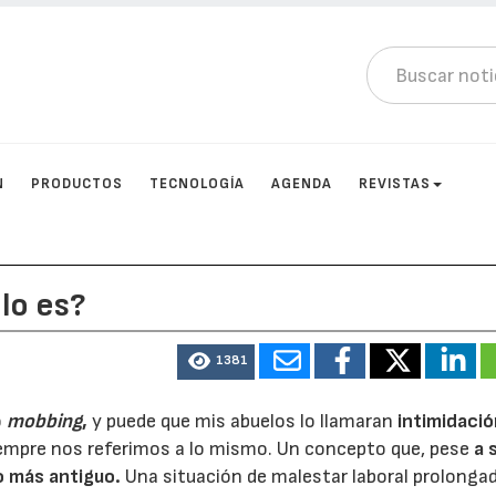
N
PRODUCTOS
TECNOLOGÍA
AGENDA
REVISTAS
lo es?
1381
o
mobbing
,
y puede que mis abuelos lo llamaran
intimidació
siempre nos referimos a lo mismo. Un concepto que, pese
a 
o más antiguo
.
Una situación de malestar laboral prolonga