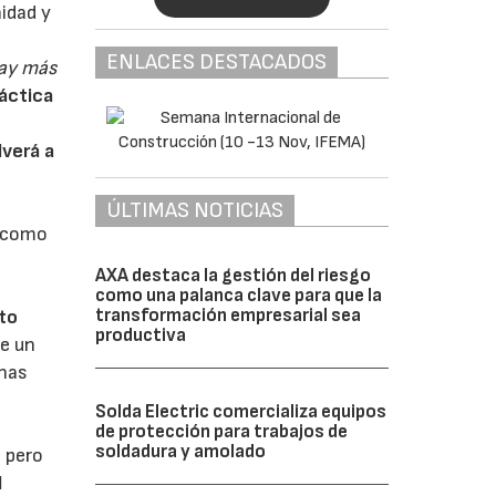
idad y
ENLACES DESTACADOS
ay más
táctica
lverá a
ÚLTIMAS NOTICIAS
s como
AXA destaca la gestión del riesgo
como una palanca clave para que la
transformación empresarial sea
cto
productiva
re un
unas
Solda Electric comercializa equipos
de protección para trabajos de
soldadura y amolado
) pero
l