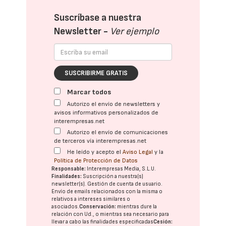
Suscríbase a nuestra
Newsletter -
Ver ejemplo
SUSCRIBIRME GRATIS
Marcar todos
Autorizo el envío de newsletters y
avisos informativos personalizados de
interempresas.net
Autorizo el envío de comunicaciones
de terceros vía interempresas.net
He leído y acepto el
Aviso Legal
y la
Política de Protección de Datos
Responsable:
Interempresas Media, S.L.U.
Finalidades:
Suscripción a nuestra(s)
newsletter(s). Gestión de cuenta de usuario.
Envío de emails relacionados con la misma o
relativos a intereses similares o
asociados.
Conservación:
mientras dure la
relación con Ud., o mientras sea necesario para
llevar a cabo las finalidades especificadas
Cesión: