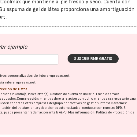
do Coolmax que mantiene al pie fresco y seco. Cuenta con
 Su espuma de gel de látex proporciona una amortiguación
rt.
Ver ejemplo
SUSCRIBIRME GRATIS
ativos personalizados de interempresas.net
vía interempresas.net
otección de Datos
pción a nuestra(s) newsletter(s). Gestión de cuenta de usuario. Envío de emails
o asociados.
Conservación:
mientras dure la relación con Ud., o mientras sea necesario para
ueden cederse a otras
empresas del grupo
por motivos de gestión interna.
Derechos:
imitación del tratatamiento y decisiones automatizadas:
contacte con nuestro DPD
. Si
nte, puede presentar reclamación ante la
AEPD
.
Más información:
Política de Protección de