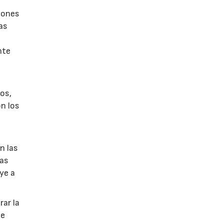
ciones
as
nte
pos,
on los
n las
tas
ye a
rar la
ue