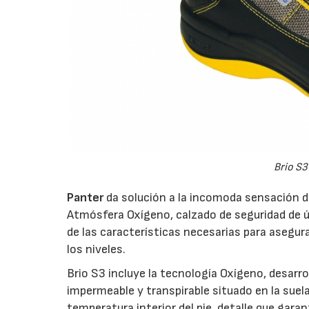
Brio S3
Panter
da solución a la incomoda sensación d
Atmósfera Oxígeno, calzado de seguridad de últ
de las características necesarias para asegur
los niveles.
Brio S3 incluye la tecnología Oxígeno, desar
impermeable y transpirable situado en la suela 
temperatura interior del pie, detalle que gara