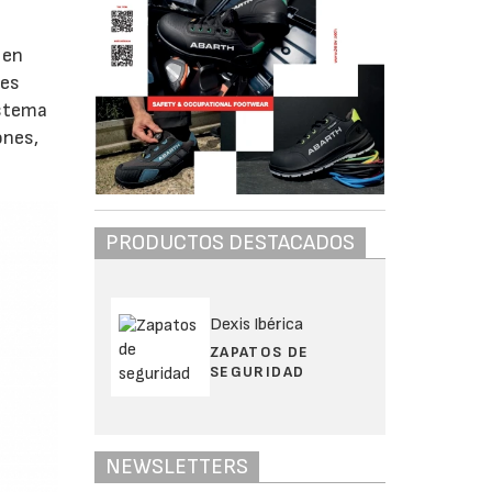
 en
 es
istema
ones,
PRODUCTOS DESTACADOS
Dexis Ibérica
ZAPATOS DE
SEGURIDAD
NEWSLETTERS