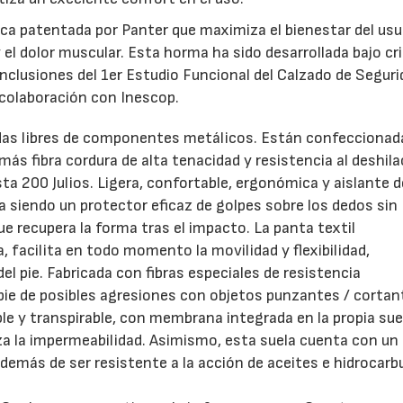
a patentada por Panter que maximiza el bienestar del usu
y el dolor muscular. Esta horma ha sido desarrollada bajo cr
onclusiones del 1er Estudio Funcional del Calzado de Segur
colaboración con Inescop.
das libres de componentes metálicos. Están confeccionad
d más fibra cordura de alta tenacidad y resistencia al deshila
a 200 Julios. Ligera, confortable, ergonómica y aislante d
a siendo un protector eficaz de golpes sobre los dedos sin
ue recupera la forma tras el impacto. La panta textil
a, facilita en todo momento la movilidad y flexibilidad,
el pie. Fabricada con fibras especiales de resistencia
l pie de posibles agresiones con objetos punzantes / cortan
 y transpirable, con membrana integrada en la propia sue
za la impermeabilidad. Asimismo, esta suela cuenta con un
demás de ser resistente a la acción de aceites e hidrocarb