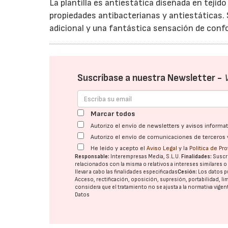
La plantilla es antiestática diseñada en teji
propiedades antibacterianas y antiestáticas.
adicional y una fantástica sensación de confo
Suscríbase a nuestra Newsletter -
Marcar todos
Autorizo el envío de newsletters y avisos inform
Autorizo el envío de comunicaciones de terceros 
He leído y acepto el
Aviso Legal
y la
Política de Pr
Responsable:
Interempresas Media, S.L.U.
Finalidades:
Suscri
relacionados con la misma o relativos a intereses similares 
llevar a cabo las finalidades especificadas
Cesión:
Los datos p
Acceso, rectificación, oposición, supresión, portabilidad, l
considera que el tratamiento no se ajusta a la normativa vige
Datos