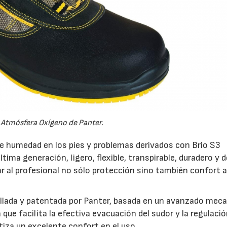
 Atmósfera Oxígeno de Panter.
e humedad en los pies y problemas derivados con Brio S3
ima generación, ligero, flexible, transpirable, duradero y 
ar al profesional no sólo protección sino también confort 
07/07/2026
21/07/2026
rollada y patentada por Panter, basada en un avanzado me
que facilita la efectiva evacuación del sudor y la regulació
ntiza un excelente confort en el uso.