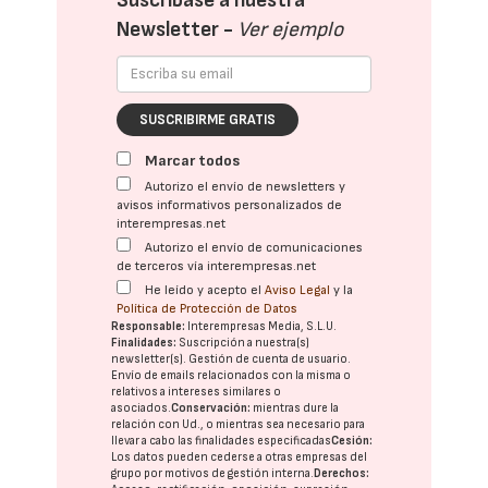
Suscríbase a nuestra
Newsletter -
Ver ejemplo
SUSCRIBIRME GRATIS
Marcar todos
Autorizo el envío de newsletters y
avisos informativos personalizados de
interempresas.net
Autorizo el envío de comunicaciones
de terceros vía interempresas.net
He leído y acepto el
Aviso Legal
y la
Política de Protección de Datos
Responsable:
Interempresas Media, S.L.U.
Finalidades:
Suscripción a nuestra(s)
newsletter(s). Gestión de cuenta de usuario.
Envío de emails relacionados con la misma o
relativos a intereses similares o
asociados.
Conservación:
mientras dure la
relación con Ud., o mientras sea necesario para
llevar a cabo las finalidades especificadas
Cesión:
Los datos pueden cederse a otras
empresas del
grupo
por motivos de gestión interna.
Derechos: