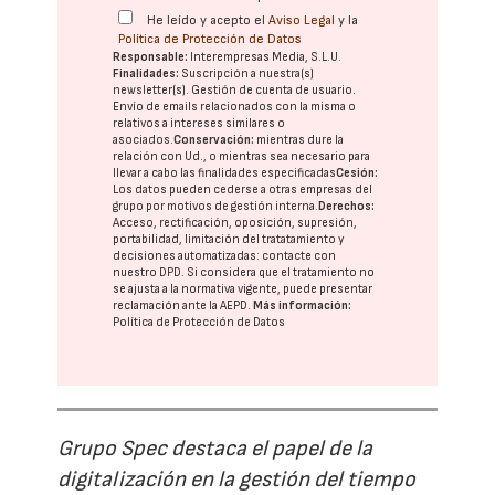
He leído y acepto el
Aviso Legal
y la
Política de Protección de Datos
Responsable:
Interempresas Media, S.L.U.
Finalidades:
Suscripción a nuestra(s)
newsletter(s). Gestión de cuenta de usuario.
Envío de emails relacionados con la misma o
relativos a intereses similares o
asociados.
Conservación:
mientras dure la
relación con Ud., o mientras sea necesario para
llevar a cabo las finalidades especificadas
Cesión:
Los datos pueden cederse a otras
empresas del
grupo
por motivos de gestión interna.
Derechos:
Acceso, rectificación, oposición, supresión,
portabilidad, limitación del tratatamiento y
decisiones automatizadas:
contacte con
nuestro DPD
. Si considera que el tratamiento no
se ajusta a la normativa vigente, puede presentar
reclamación ante la
AEPD
.
Más información:
Política de Protección de Datos
Grupo Spec destaca el papel de la
digitalización en la gestión del tiempo