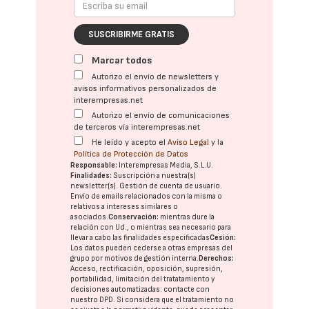
SUSCRIBIRME GRATIS
Marcar todos
Autorizo el envío de newsletters y
avisos informativos personalizados de
interempresas.net
Autorizo el envío de comunicaciones
de terceros vía interempresas.net
He leído y acepto el
Aviso Legal
y la
Política de Protección de Datos
Responsable:
Interempresas Media, S.L.U.
Finalidades:
Suscripción a nuestra(s)
newsletter(s). Gestión de cuenta de usuario.
Envío de emails relacionados con la misma o
relativos a intereses similares o
asociados.
Conservación:
mientras dure la
relación con Ud., o mientras sea necesario para
llevar a cabo las finalidades especificadas
Cesión:
Los datos pueden cederse a otras
empresas del
grupo
por motivos de gestión interna.
Derechos:
Acceso, rectificación, oposición, supresión,
portabilidad, limitación del tratatamiento y
decisiones automatizadas:
contacte con
nuestro DPD
. Si considera que el tratamiento no