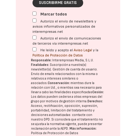
SUSCRIBIRME GRATIS
Marcar todos
Autorizo el envío de newsletters y
avisos informativos personalizados de
interempresas.net
Autorizo el envío de comunicaciones
de terceros vía interempresas.net
He leído y acepto el
Aviso Legal
y la
Política de Protección de Datos
Responsable:
Interempresas Media, S.L.U.
Finalidades:
Suscripción a nuestra(s)
newsletter(s). Gestión de cuenta de usuario.
Envío de emails relacionados con la misma o
relativos a intereses similares o
asociados.
Conservación:
mientras dure la
relación con Ud., o mientras sea necesario para
llevar a cabo las finalidades especificadas
Cesión:
Los datos pueden cederse a otras
empresas del
grupo
por motivos de gestión interna.
Derechos:
Acceso, rectificación, oposición, supresión,
portabilidad, limitación del tratatamiento y
decisiones automatizadas:
contacte con
nuestro DPD
. Si considera que el tratamiento no
se ajusta a la normativa vigente, puede presentar
reclamación ante la
AEPD
.
Más información:
Política de Protección de Datos