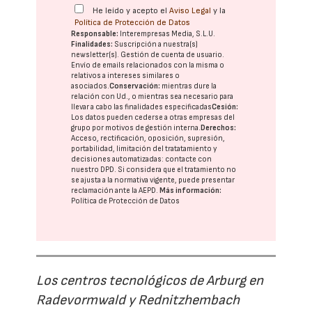
He leído y acepto el
Aviso Legal
y la
Política de Protección de Datos
Responsable:
Interempresas Media, S.L.U.
Finalidades:
Suscripción a nuestra(s)
newsletter(s). Gestión de cuenta de usuario.
Envío de emails relacionados con la misma o
relativos a intereses similares o
asociados.
Conservación:
mientras dure la
relación con Ud., o mientras sea necesario para
llevar a cabo las finalidades especificadas
Cesión:
Los datos pueden cederse a otras
empresas del
grupo
por motivos de gestión interna.
Derechos:
Acceso, rectificación, oposición, supresión,
portabilidad, limitación del tratatamiento y
decisiones automatizadas:
contacte con
nuestro DPD
. Si considera que el tratamiento no
se ajusta a la normativa vigente, puede presentar
reclamación ante la
AEPD
.
Más información:
Política de Protección de Datos
Los centros tecnológicos de Arburg en
Radevormwald y Rednitzhembach