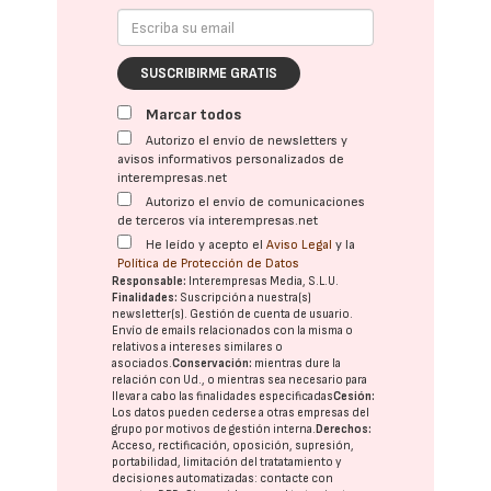
SUSCRIBIRME GRATIS
Marcar todos
Autorizo el envío de newsletters y
avisos informativos personalizados de
interempresas.net
Autorizo el envío de comunicaciones
de terceros vía interempresas.net
He leído y acepto el
Aviso Legal
y la
Política de Protección de Datos
Responsable:
Interempresas Media, S.L.U.
Finalidades:
Suscripción a nuestra(s)
newsletter(s). Gestión de cuenta de usuario.
Envío de emails relacionados con la misma o
relativos a intereses similares o
asociados.
Conservación:
mientras dure la
relación con Ud., o mientras sea necesario para
llevar a cabo las finalidades especificadas
Cesión:
Los datos pueden cederse a otras
empresas del
grupo
por motivos de gestión interna.
Derechos:
Acceso, rectificación, oposición, supresión,
portabilidad, limitación del tratatamiento y
decisiones automatizadas:
contacte con