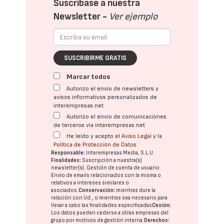
Suscríbase a nuestra
Newsletter -
Ver ejemplo
SUSCRIBIRME GRATIS
Marcar todos
Autorizo el envío de newsletters y
avisos informativos personalizados de
interempresas.net
Autorizo el envío de comunicaciones
de terceros vía interempresas.net
He leído y acepto el
Aviso Legal
y la
Política de Protección de Datos
Responsable:
Interempresas Media, S.L.U.
Finalidades:
Suscripción a nuestra(s)
newsletter(s). Gestión de cuenta de usuario.
Envío de emails relacionados con la misma o
relativos a intereses similares o
asociados.
Conservación:
mientras dure la
relación con Ud., o mientras sea necesario para
llevar a cabo las finalidades especificadas
Cesión:
Los datos pueden cederse a otras
empresas del
grupo
por motivos de gestión interna.
Derechos: