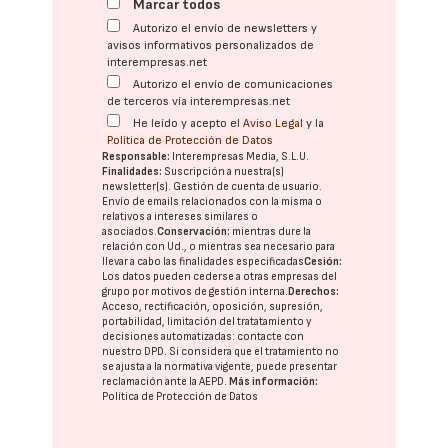
Marcar todos
Autorizo el envío de newsletters y
avisos informativos personalizados de
interempresas.net
Autorizo el envío de comunicaciones
de terceros vía interempresas.net
He leído y acepto el
Aviso Legal
y la
Política de Protección de Datos
Responsable:
Interempresas Media, S.L.U.
Finalidades:
Suscripción a nuestra(s)
newsletter(s). Gestión de cuenta de usuario.
Envío de emails relacionados con la misma o
relativos a intereses similares o
asociados.
Conservación:
mientras dure la
relación con Ud., o mientras sea necesario para
llevar a cabo las finalidades especificadas
Cesión:
Los datos pueden cederse a otras
empresas del
grupo
por motivos de gestión interna.
Derechos:
Acceso, rectificación, oposición, supresión,
portabilidad, limitación del tratatamiento y
decisiones automatizadas:
contacte con
nuestro DPD
. Si considera que el tratamiento no
se ajusta a la normativa vigente, puede presentar
reclamación ante la
AEPD
.
Más información:
Política de Protección de Datos