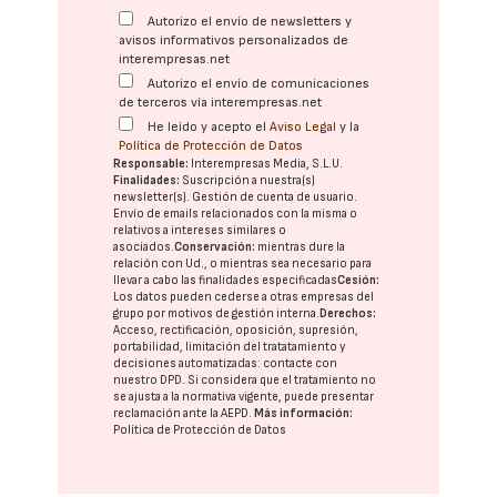
Autorizo el envío de newsletters y
avisos informativos personalizados de
interempresas.net
Autorizo el envío de comunicaciones
de terceros vía interempresas.net
He leído y acepto el
Aviso Legal
y la
Política de Protección de Datos
Responsable:
Interempresas Media, S.L.U.
Finalidades:
Suscripción a nuestra(s)
newsletter(s). Gestión de cuenta de usuario.
Envío de emails relacionados con la misma o
relativos a intereses similares o
asociados.
Conservación:
mientras dure la
relación con Ud., o mientras sea necesario para
llevar a cabo las finalidades especificadas
Cesión:
Los datos pueden cederse a otras
empresas del
grupo
por motivos de gestión interna.
Derechos:
Acceso, rectificación, oposición, supresión,
portabilidad, limitación del tratatamiento y
decisiones automatizadas:
contacte con
nuestro DPD
. Si considera que el tratamiento no
se ajusta a la normativa vigente, puede presentar
reclamación ante la
AEPD
.
Más información:
Política de Protección de Datos