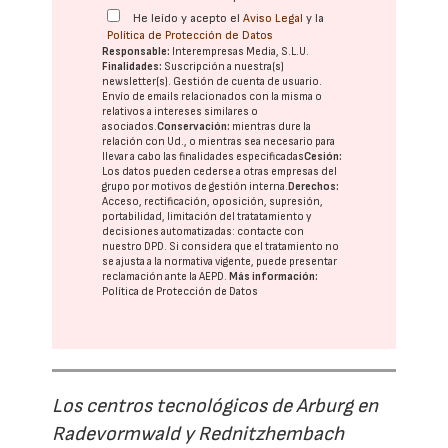
He leído y acepto el
Aviso Legal
y la
Política de Protección de Datos
Responsable:
Interempresas Media, S.L.U.
Finalidades:
Suscripción a nuestra(s)
newsletter(s). Gestión de cuenta de usuario.
Envío de emails relacionados con la misma o
relativos a intereses similares o
asociados.
Conservación:
mientras dure la
relación con Ud., o mientras sea necesario para
llevar a cabo las finalidades especificadas
Cesión:
Los datos pueden cederse a otras
empresas del
grupo
por motivos de gestión interna.
Derechos:
Acceso, rectificación, oposición, supresión,
portabilidad, limitación del tratatamiento y
decisiones automatizadas:
contacte con
nuestro DPD
. Si considera que el tratamiento no
se ajusta a la normativa vigente, puede presentar
reclamación ante la
AEPD
.
Más información:
Política de Protección de Datos
Los centros tecnológicos de Arburg en
Radevormwald y Rednitzhembach